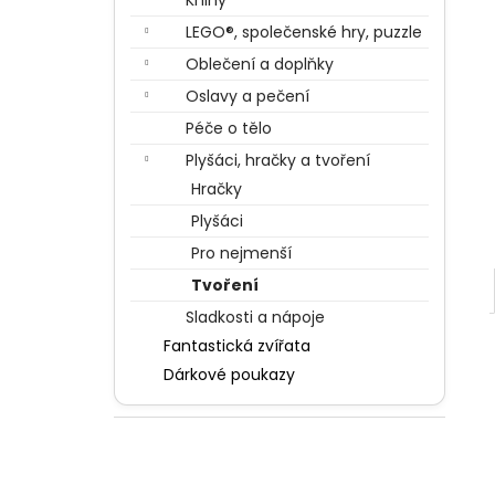
Knihy
BERTÍKOVY FAZOLKY TISÍCKRÁT JINAK
l
35 G, HARRY POTTER
LEGO®, společenské hry, puzzle
85 Kč
Oblečení a doplňky
Oslavy a pečení
Péče o tělo
Plyšáci, hračky a tvoření
Hračky
Plyšáci
Pro nejmenší
Tvoření
Sladkosti a nápoje
Fantastická zvířata
Dárkové poukazy