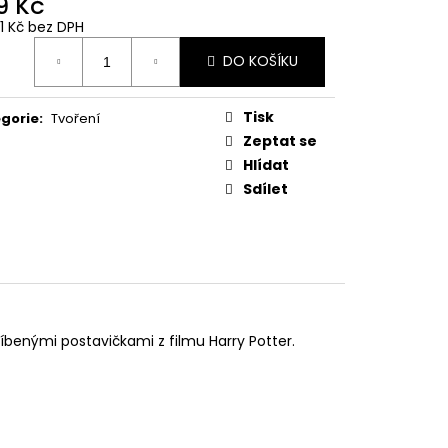
9 Kč
 Z PŘÍČNÉ ULICE
11 Kč bez DPH
ná
č
DO KOŠÍKU
:
Tisk
gorie
:
Tvoření
Zeptat se
Hlídat
Sdílet
íbenými postavičkami z filmu Harry Potter.