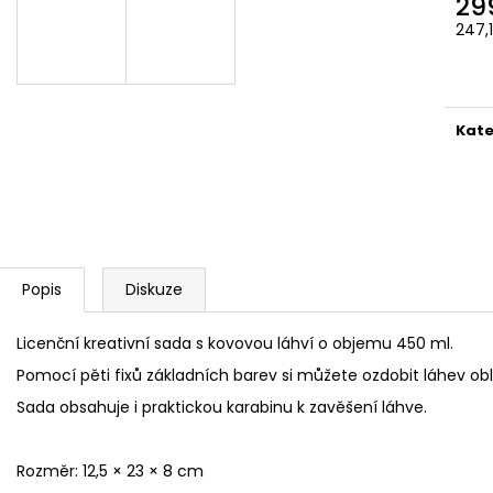
29
ČOKOLÁDOVÁ ŽABKA 15 G, HARRY
TAJEMNÝ BALÍČEK
POTTER
247,
399 Kč
Měr
130 Kč
Původně:
499 K
cena
Kate
Popis
Diskuze
Licenční kreativní sada s kovovou láhví o objemu 450 ml.
Pomocí pěti fixů základních barev si můžete ozdobit láhev obl
Sada obsahuje i praktickou karabinu k zavěšení láhve.
Rozměr: 12,5 × 23 × 8 cm