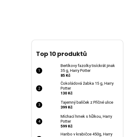
Top 10 produktů
Bertíkovy fazolky tisíckrát jinak
35 g, Harry Potter
85 Kč
Čokoládová žabka 15 g, Harry
Potter
130 Kč
Tajemný balíček z Příčné ulice
399 Kč
Míchací hrnek s hůlkou, Harry
Potter
599 Kč
Haribo v krabičce 450g, Harry