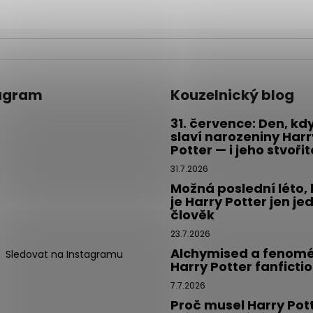
agram
Kouzelnický blog
31. července: Den, kd
slaví narozeniny Harr
Potter — i jeho stvoři
31.7.2026
Možná poslední léto,
je Harry Potter jen je
člověk
23.7.2026
Alchymised a fenom
Sledovat na Instagramu
Harry Potter fanficti
7.7.2026
Proč musel Harry Pot