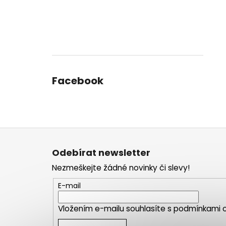
Facebook
Z
á
Odebírat newsletter
p
Nezmeškejte žádné novinky či slevy!
a
t
E-mail
í
Vložením e-mailu souhlasíte s
podmínkami o