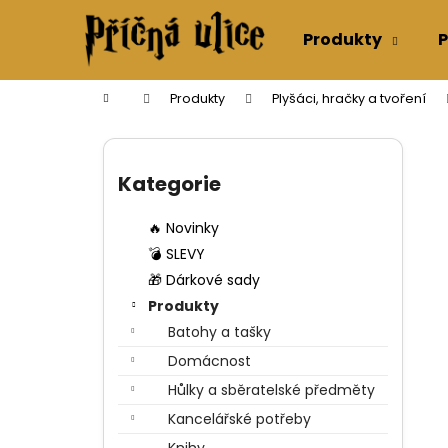
K
Přejít
na
o
Produkty
P
obsah
Zpět
Zpět
š
do
do
í
Domů
Produkty
Plyšáci, hračky a tvoření
k
obchodu
obchodu
P
o
Přeskočit
s
kategorie
Kategorie
t
r
🔥 Novinky
a
💣 SLEVY
n
🎁 Dárkové sady
n
Produkty
í
Batohy a tašky
p
Domácnost
a
Hůlky a sběratelské předměty
n
Kancelářské potřeby
e