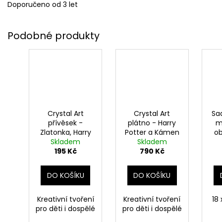
Doporučeno od 3 let
Crystal Art
Crystal Art
Sa
přívěsek -
plátno - Harry
m
Zlatonka, Harry
Potter a Kámen
ob
Skladem
Potter
Skladem
mudrců
195 Kč
790 Kč
DO KOŠÍKU
DO KOŠÍKU
Kreativní tvoření
Kreativní tvoření
18 
pro děti i dospělé
pro děti i dospělé