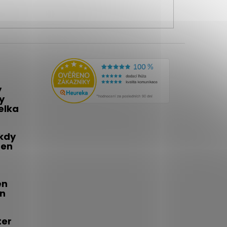
y
y
telka
 kdy
den
én
on
ter