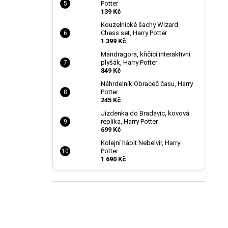
Potter
139 Kč
Kouzelnické šachy Wizard
Chess set, Harry Potter
1 399 Kč
Mandragora, křičící interaktivní
plyšák, Harry Potter
849 Kč
Náhrdelník Obraceč času, Harry
Potter
245 Kč
Jízdenka do Bradavic, kovová
replika, Harry Potter
699 Kč
Kolejní hábit Nebelvír, Harry
Potter
1 690 Kč