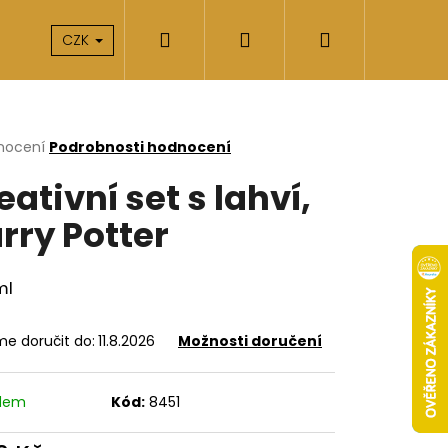
Hledat
Přihlášení
Nákupní
takty
O nás
CZK
košík
rné
nocení
Podrobnosti hodnocení
cení
eativní set s lahví,
ktu
rry Potter
ček.
ml
e doručit do:
11.8.2026
Možnosti doručení
Následující
adem
Kód:
8451