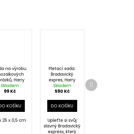
da na výrobu
Pletací sada:
ozaikových
Bradavický
rázků, Harry
expres, Harry
Další
Skladem
Potter
Skladem
Potter
produkt
99 Kč
590 Kč
DO KOŠÍKU
DO KOŠÍKU
x 25 x 0,5 cm
Upleťte si svůj
slavný Bradavický
express, který