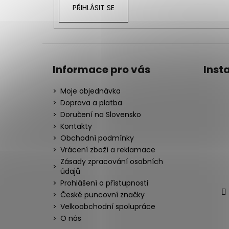
PŘIHLÁSIT SE
Informace pro vás
Inst
Moje objednávka
Doprava a platba
Doručení na Slovensko
Kontakty
Obchodní podmínky
Vrácení zboží a reklamace
Zásady zpracování osobních
údajů
Prohlášení o přístupnosti
České puncovní značky
Velkoobchodní spolupráce
O nás