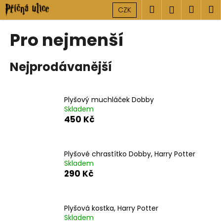
K
Přejít
Hledat
Náku
M
Přihlášen
CZK
na
o
obsah
Zpět
Zpět
košík
š
Pro nejmenší
í
C
k
Nejprodávanější
o
p
o
Plyšový muchláček Dobby
t
Skladem
ř
450 Kč
e
b
u
Plyšové chrastítko Dobby, Harry Potter
Skladem
j
290 Kč
e
t
e
Plyšová kostka, Harry Potter
n
Skladem