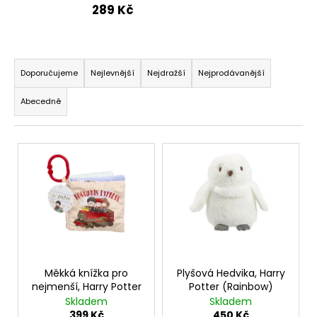
289 Kč
a
j
í
Ř
t
a
Doporučujeme
Nejlevnější
Nejdražší
Nejprodávanější
?
z
Abecedně
e
n
V
í
ý
p
HLEDAT
p
r
i
o
s
d
D
p
u
o
r
p
k
o
o
Měkká knížka pro
Plyšová Hedvika, Harry
t
r
nejmenší, Harry Potter
Potter (Rainbow)
d
ů
u
Skladem
Skladem
u
399 Kč
450 Kč