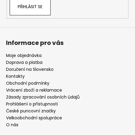
k
PŘIHLÁSIT SE
y
v
ý
p
i
s
Informace pro vás
u
Moje objednávka
Doprava a platba
Doručení na Slovensko
Kontakty
Obchodní podmínky
Vrácení zboží a reklamace
Zásady zpracování osobních údajů
Prohlášení o přístupnosti
České puncovní značky
Velkoobchodní spolupráce
O nás