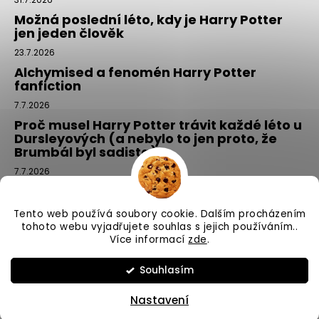
Možná poslední léto, kdy je Harry Potter
jen jeden člověk
23.7.2026
Alchymised a fenomén Harry Potter
fanfiction
7.7.2026
Proč musel Harry Potter trávit každé léto u
Dursleyových (a nebylo to jen proto, že
Brumbál byl sadista)
7.7.2026
Tajemný balíček z Příčné ulice: kouzlo,
které si vyberete tím, že si ho NEvyberete
Tento web používá soubory cookie. Dalším procházením
1.7.2026
tohoto webu vyjadřujete souhlas s jejich používáním..
Více informací
zde
.
Vytvořil Shoptet
Souhlasím
Copyright 2026
Příčná ulice
. Všechna práva vyhrazena.
Nastavení