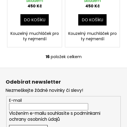
Skladem
Skladem
450 Kč
450 Kč
DO KOŠÍKU
DO KOŠÍKU
Kouzelný muchláček pro
Kouzelný muchláček pro
ty nejmenší
ty nejmenší
16
položek celkem
O
v
Z
l
á
á
Odebírat newsletter
d
p
a
Nezmeškejte žádné novinky či slevy!
a
c
t
E-mail
í
í
p
Vložením e-mailu souhlasíte s
podmínkami
r
ochrany osobních údajů
v