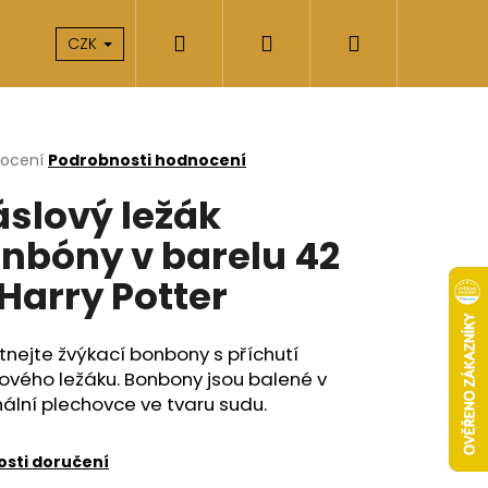
Hledat
Přihlášení
Nákupní
takty
O nás
CZK
košík
rné
nocení
Podrobnosti hodnocení
cení
slový ležák
ktu
nbóny v barelu 42
 Harry Potter
ček.
nejte žvýkací bonbony s příchutí
ového ležáku. Bonbony jsou balené v
nální plechovce ve tvaru sudu.
Následující
sti doručení