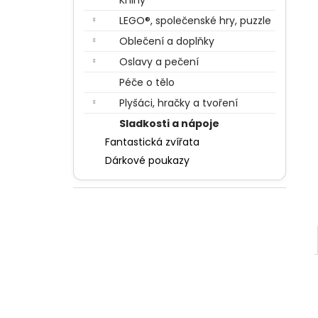
Knihy
BERTÍKOVY FAZOLKY TISÍCKRÁT JINAK
l
35 G, HARRY POTTER
LEGO®, společenské hry, puzzle
85 Kč
Oblečení a doplňky
Oslavy a pečení
Péče o tělo
Plyšáci, hračky a tvoření
Sladkosti a nápoje
Fantastická zvířata
Dárkové poukazy