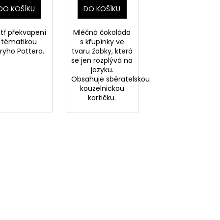
DO KOŠÍKU
DO KOŠÍKU
itř překvapení
Mléčná čokoláda
 tématikou
s křupínky ve
ryho Pottera.
tvaru žabky, která
se jen rozplývá na
jazyku.
Obsahuje sběratelskou
kouzelnickou
kartičku.