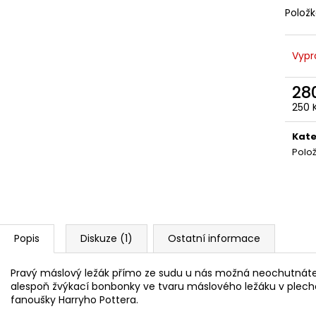
ČOKOLÁDOVÁ ŽABKA 15 G, HARRY
TAJEMNÝ BALÍČEK
Polož
POTTER
399 Kč
130 Kč
Původně:
499 K
Vypr
28
250 
Měr
cena
Kate
Polo
Popis
Diskuze (1)
Ostatní informace
Pravý máslový ležák přímo ze sudu u nás možná neochutnáte
alespoň žvýkací bonbonky ve tvaru máslového ležáku v plech
fanoušky Harryho Pottera.