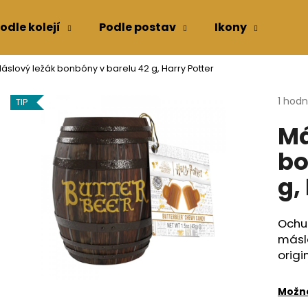
odle kolejí
Podle postav
Ikony
Kon
áslový ležák bonbóny v barelu 42 g, Harry Potter
Co potřebujete najít?
Průmě
1 hod
TIP
hodno
Má
produ
HLEDAT
je
bo
5,0
z
g,
5
Doporučujeme
hvězdi
Ochut
másl
origi
Možno