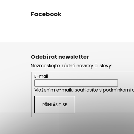
Facebook
Z
á
Odebírat newsletter
p
Nezmeškejte žádné novinky či slevy!
a
t
E-mail
í
Vložením e-mailu souhlasíte s
podmínkami o
PŘIHLÁSIT SE