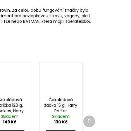
surovin. Za celou dobu fungování značky bylo
rtiment pro bezlepkovou stravu, vegany, ale i
TTER nebo BATMAN, která mají i sběratelskou
Čokoládová
Čokoládová
ajíčka 120 g,
žabka 15 g, Harry
okies, Harry
Potter
Skladem
Potter
Skladem
Další
149 Kč
130 Kč
produkt