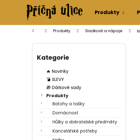
K
Přejít
na
o
Produkty
P
obsah
Zpět
Zpět
š
do
do
í
Domů
Produkty
Sladkosti a nápoje
M
k
obchodu
obchodu
P
o
Přeskočit
s
kategorie
Kategorie
t
r
🔥 Novinky
a
💣 SLEVY
n
🎁 Dárkové sady
n
Produkty
í
Batohy a tašky
p
Domácnost
a
Hůlky a sběratelské předměty
n
Kancelářské potřeby
e