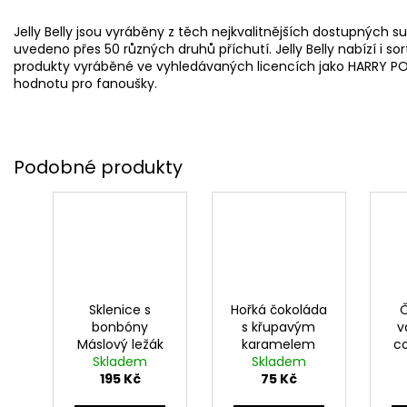
Jelly Belly jsou vyráběny z těch nejkvalitnějších dostupných 
uvedeno přes 50 různých druhů příchutí. Jelly Belly nabízí i so
produkty vyráběné ve vyhledávaných licencích jako HARRY PO
hodnotu pro fanoušky.
Sklenice s
Hořká čokoláda
bonbóny
s křupavým
v
Máslový ležák
karamelem
co
35g, Harry
Skladem
40g, Harry
Skladem
195 Kč
Potter
Potter
75 Kč