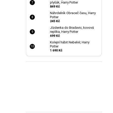
plyšák, Harry Potter
849 Kč
Náhrdelník Obraceč času, Harry
Potter
245 Kč
Jízdenka do Bradavic, kovová
replika, Harry Potter
699 Kč
Kolejní hábit Nebelvír, Harry
Potter
1 690 Kč