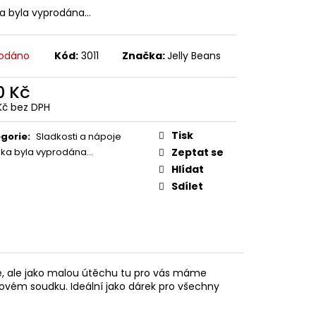
 Z PŘÍČNÉ ULICE
ka byla vyprodána…
č
odáno
Kód:
3011
Značka:
Jelly Beans
0 Kč
Kč bez DPH
ná
:
Tisk
gorie
:
Sladkosti a nápoje
žka byla vyprodána…
Zeptat se
Hlídat
Sdílet
, ale jako malou útěchu tu pro vás máme
ovém soudku. Ideální jako dárek pro všechny