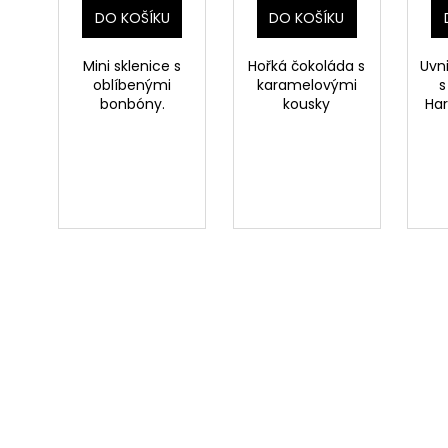
DO KOŠÍKU
DO KOŠÍKU
Mini sklenice s
Hořká čokoláda s
Uvn
oblíbenými
karamelovými
s
bonbóny.
kousky
Har