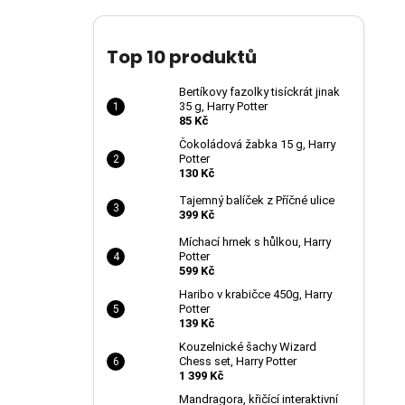
Top 10 produktů
Bertíkovy fazolky tisíckrát jinak
35 g, Harry Potter
85 Kč
Čokoládová žabka 15 g, Harry
Potter
130 Kč
Tajemný balíček z Příčné ulice
399 Kč
Míchací hrnek s hůlkou, Harry
Potter
599 Kč
Haribo v krabičce 450g, Harry
Potter
139 Kč
Kouzelnické šachy Wizard
Chess set, Harry Potter
1 399 Kč
Mandragora, křičící interaktivní