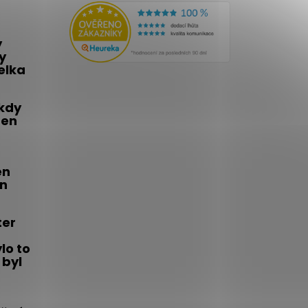
y
y
telka
 kdy
den
én
on
ter
lo to
 byl