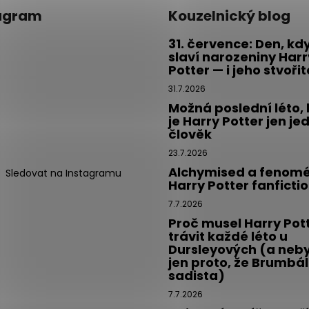
agram
Kouzelnický blog
31. července: Den, kd
slaví narozeniny Harr
Potter — i jeho stvoři
31.7.2026
Možná poslední léto,
je Harry Potter jen je
člověk
23.7.2026
Alchymised a fenom
Sledovat na Instagramu
Harry Potter fanficti
7.7.2026
Proč musel Harry Pot
trávit každé léto u
Dursleyových (a neby
jen proto, že Brumbál
sadista)
7.7.2026