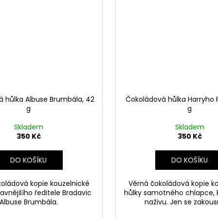
 hůlka Albuse Brumbála, 42
Čokoládová hůlka Harryho P
g
g
Skladem
Skladem
350 Kč
350 Kč
DO KOŠÍKU
DO KOŠÍKU
oládová kopie kouzelnické
Věrná čokoládová kopie k
lavnějšího ředitele Bradavic
hůlky samotného chlapce, k
Albuse Brumbála.
naživu. Jen se zakous