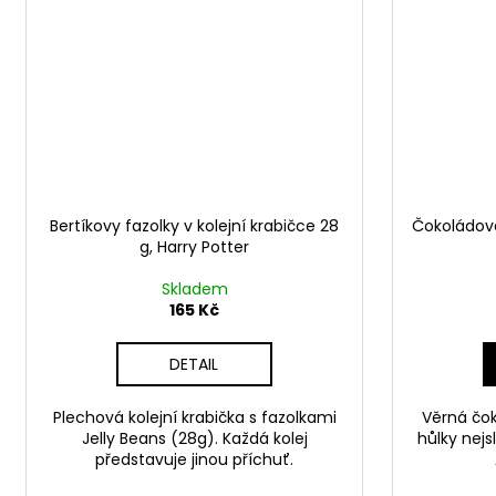
Bertíkovy fazolky v kolejní krabičce 28
Čokoládová
g, Harry Potter
Skladem
165 Kč
DETAIL
Plechová kolejní krabička s fazolkami
Věrná čok
Jelly Beans (28g). Každá kolej
hůlky nejs
představuje jinou příchuť.