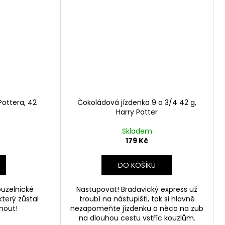
ottera, 42
Čokoládová jízdenka 9 a 3/4 42 g,
Harry Potter
Skladem
179 Kč
DO KOŠÍKU
ouzelnické
Nastupovat! Bradavický express už
terý zůstal
troubí na nástupišti, tak si hlavně
nout!
nezapomeňte jízdenku a něco na zub
na dlouhou cestu vstříc kouzlům.