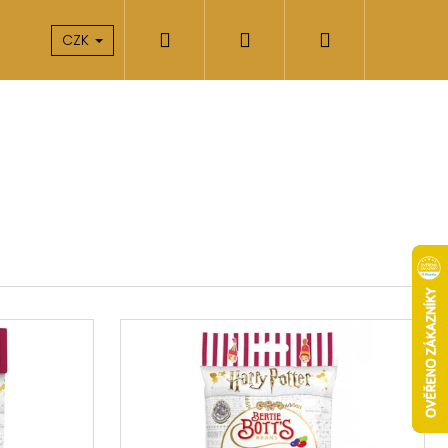
Hledat
Přihlášení
Nákupní
takty
O nás
CZK
košík
Následující