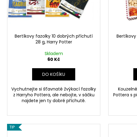
BERTÍKOVY FAZOLKY TISÍCKRÁT JINAK
d
r
35 G, HARRY POTTER
u
o
85 Kč
k
d
t
u
ů
Bertíkovy fazolky 10 dobrých příchutí
Bertíkovy 
k
28 g, Harry Potter
t
ů
Skladem
60 Kč
DO KOŠÍKU
Vychutnejte si šťavnaté žvýkací fazolky
Kouzelné
z Harryho Pottera, ale nebojte, v sáčku
Pottera s 
najdete jen ty dobré příchutě.
TIP