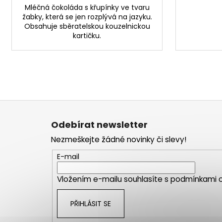
Mléčná čokoláda s křupínky ve tvaru
žabky, která se jen rozplývá na jazyku.
Obsahuje sběratelskou kouzelnickou
kartičku.
Z
á
Odebírat newsletter
p
Nezmeškejte žádné novinky či slevy!
a
t
E-mail
í
Vložením e-mailu souhlasíte s
podmínkami o
PŘIHLÁSIT SE