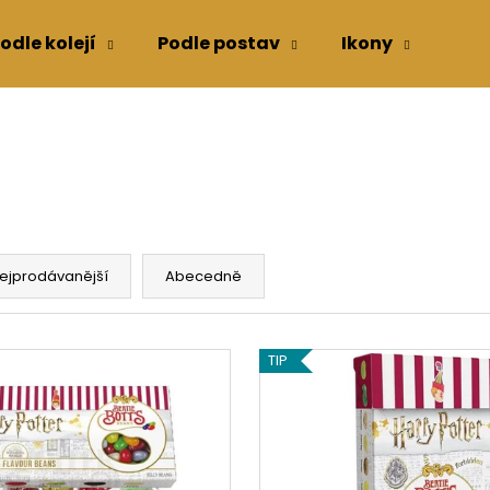
odle kolejí
Podle postav
Ikony
Kon
Co potřebujete najít?
HLEDAT
ejprodávanější
Abecedně
Doporučujeme
TIP