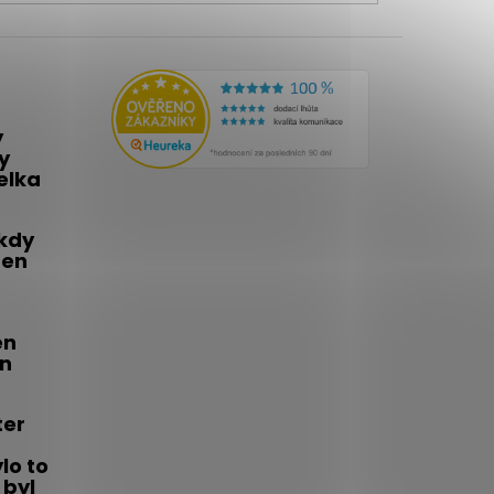
y
y
telka
 kdy
den
én
on
ter
lo to
 byl