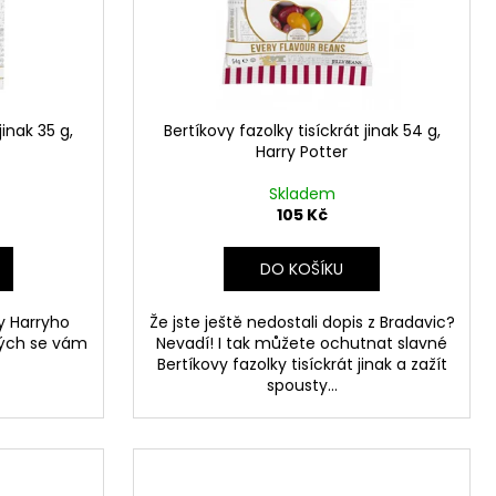
 Z PŘÍČNÉ ULICE
č
jinak 35 g,
Bertíkovy fazolky tisíckrát jinak 54 g,
Harry Potter
Skladem
105 Kč
DO KOŠÍKU
y Harryho
Že jste ještě nedostali dopis z Bradavic?
rých se vám
Nevadí! I tak můžete ochutnat slavné
Bertíkovy fazolky tisíckrát jinak a zažít
spousty...