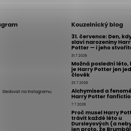
ý
p
i
s
agram
Kouzelnický blog
u
31. července: Den, kd
slaví narozeniny Harr
Potter — i jeho stvoři
31.7.2026
Možná poslední léto,
je Harry Potter jen je
člověk
23.7.2026
Alchymised a fenom
Sledovat na Instagramu
Harry Potter fanficti
7.7.2026
Proč musel Harry Pot
trávit každé léto u
Dursleyových (a neby
jen proto, že Brumbál