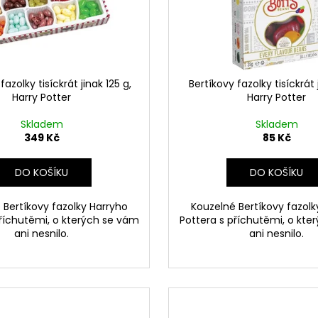
ČOKOLÁDOVÁ ŽABKA 15 G, HARRY
TAJEMNÝ BALÍČEK
POTTER
399 Kč
130 Kč
Původně:
499 K
fazolky tisíckrát jinak 125 g,
Bertíkovy fazolky tisíckrát 
Harry Potter
Harry Potter
Skladem
Skladem
349 Kč
85 Kč
DO KOŠÍKU
DO KOŠÍKU
 Bertíkovy fazolky Harryho
Kouzelné Bertíkovy fazolk
příchutěmi, o kterých se vám
Pottera s příchutěmi, o kte
ani nesnilo.
ani nesnilo.