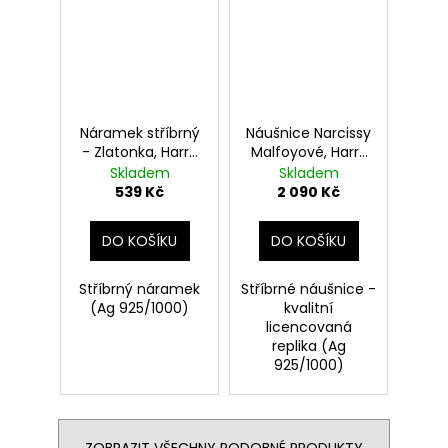
Náramek stříbrný
Náušnice Narcissy
- Zlatonka, Harry
Malfoyové, Harry
Potter
Potter
Skladem
Skladem
539 Kč
2 090 Kč
DO KOŠÍKU
DO KOŠÍKU
Stříbrný náramek
Stříbrné náušnice -
(Ag 925/1000)
kvalitní
licencovaná
replika (Ag
925/1000)
ZOBRAZIT VŠECHNY PODOBNÉ PRODUKTY