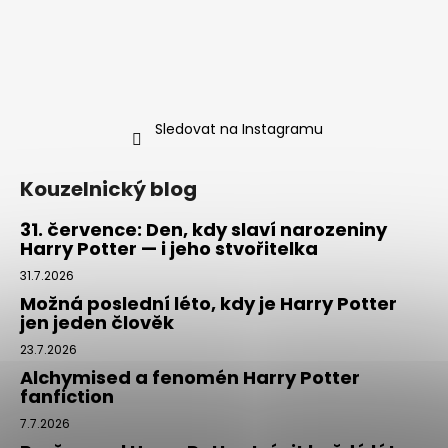
Sledovat na Instagramu
Kouzelnický blog
31. července: Den, kdy slaví narozeniny
Harry Potter — i jeho stvořitelka
31.7.2026
Možná poslední léto, kdy je Harry Potter
jen jeden člověk
23.7.2026
Alchymised a fenomén Harry Potter
fanfiction
7.7.2026