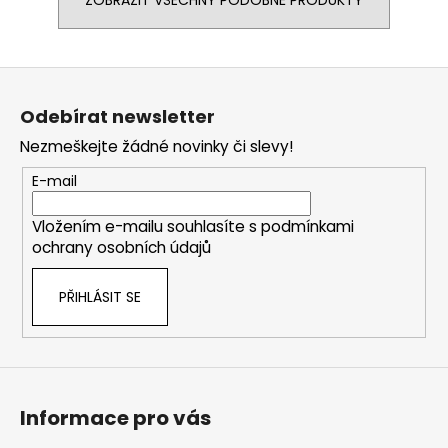
Z
á
Odebírat newsletter
p
Nezmeškejte žádné novinky či slevy!
a
t
E-mail
í
Vložením e-mailu souhlasíte s
podmínkami
ochrany osobních údajů
PŘIHLÁSIT SE
Informace pro vás