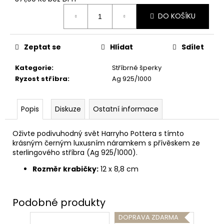
č
Měrná
u
DO KOŠÍKU
cena:
j
e
m
Zeptat se
Hlídat
Sdílet
e
Kategorie
:
Stříbrné šperky
Ryzost stříbra
:
Ag 925/1000
MANDRAGORA,
KŘIČÍCÍ
INTERAKTIVNÍ
Popis
Diskuze
Ostatní informace
PLYŠÁK,
HARRY
POTTER
Oživte podivuhodný svět Harryho Pottera s tímto
849
krásným černým luxusním náramkem s přívěskem ze
Kč
sterlingového stříbra (Ag 925/1000).
Rozměr krabičky:
12 x 8,8 cm
DOPRAVA ZDARMA