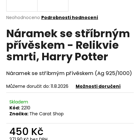
a
j
Průměrné
Neohodnoceno
Podrobnosti hodnocení
í
hodnocení
Náramek se stříbrným
produktu
t
je
?
přívěskem - Relikvie
0,0
z
smrti, Harry Potter
5
hvězdiček.
Náramek se stříbrným přívěskem (Ag 925/1000)
HLEDAT
Můžeme doručit do:
11.8.2026
Možnosti doručení
D
Skladem
o
Kód:
2210
p
Značka:
The Carat Shop
o
r
450 Kč
u
371,90 Kč bez DPH