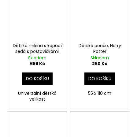
Dětská mikina s kapucí
Dětské pončo, Harry
šedá s postavičkami,
Potter
Harry Potter
Skladem
Skladem
699 Kč
260 Kč
DO KOŠÍKU
DO KOŠÍKU
Univerzální dětská
55 x 110 cm
velikost