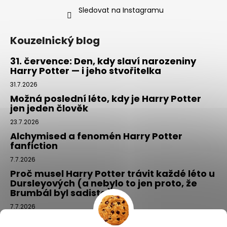
Sledovat na Instagramu
Kouzelnický blog
31. července: Den, kdy slaví narozeniny
Harry Potter — i jeho stvořitelka
31.7.2026
Možná poslední léto, kdy je Harry Potter
jen jeden člověk
23.7.2026
Alchymised a fenomén Harry Potter
fanfiction
7.7.2026
Proč musel Harry Potter trávit každé léto u
Dursleyových (a nebylo to jen proto, že
Brumbál byl sadista)
7.7.2026
Tajemný balíček z Příčné ulice: kouzlo,