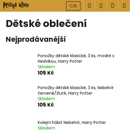
K
Přejít
Hledat
Náku
M
Přihlášen
CZK
na
o
obsah
Zpět
Zpět
košík
š
Dětské oblečení
í
C
k
Nejprodávanější
o
p
o
Ponožky dětské klasické, 3 ks, modré s
t
Hedvikou, Harry Potter
Skladem
ř
105 Kč
e
b
Ponožky dětské klasické, 3 ks, Nebelvír
u
červené/žluté, Harry Potter
j
Skladem
105 Kč
e
t
e
Kolejní hábit Nebelvír, Harry Potter
n
Skladem