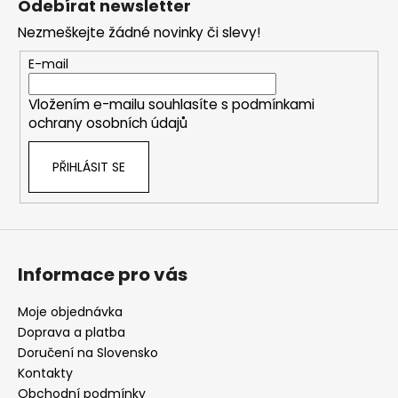
Odebírat newsletter
n
p
í
í
Nezmeškejte žádné novinky či slevy!
p
a
r
t
E-mail
v
í
k
Vložením e-mailu souhlasíte s
podmínkami
y
ochrany osobních údajů
v
ý
PŘIHLÁSIT SE
p
i
s
u
Informace pro vás
Moje objednávka
Doprava a platba
Doručení na Slovensko
Kontakty
Obchodní podmínky