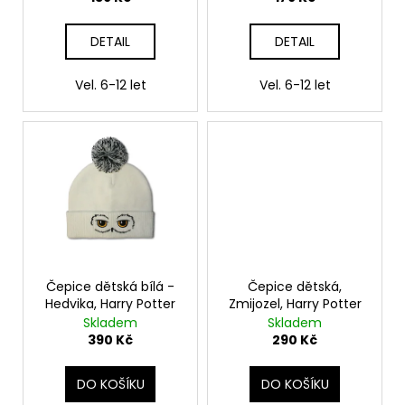
č
k
u
t
j
DETAIL
DETAIL
e
ů
m
Vel. 6-12 let
Vel. 6-12 let
e
HARIBO
V
KRABIČCE
450G,
HARRY
POTTER
139
Kč
Původně:
Čepice dětská bílá -
Čepice dětská,
169
Hedvika, Harry Potter
Zmijozel, Harry Potter
Kč
Skladem
Skladem
390 Kč
290 Kč
DO KOŠÍKU
DO KOŠÍKU