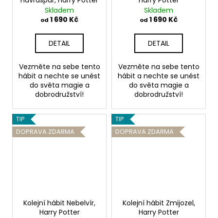
Havraspár, Harry Potter
Harry Potter
Skladem
Skladem
1 690 Kč
1 690 Kč
od
od
DETAIL
DETAIL
Vezměte na sebe tento
Vezměte na sebe tento
hábit a nechte se unést
hábit a nechte se unést
do světa magie a
do světa magie a
dobrodružství!
dobrodružství!
TIP
TIP
DOPRAVA ZDARMA
DOPRAVA ZDARMA
Kolejní hábit Nebelvír,
Kolejní hábit Zmijozel,
Harry Potter
Harry Potter