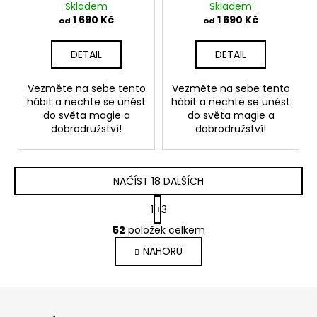
Skladem
Skladem
1 690 Kč
1 690 Kč
od
od
DETAIL
DETAIL
Vezměte na sebe tento
Vezměte na sebe tento
hábit a nechte se unést
hábit a nechte se unést
do světa magie a
do světa magie a
dobrodružství!
dobrodružství!
NAČÍST 18 DALŠÍCH
S
1
3
t
O
r
52
položek celkem
v
á
NAHORU
l
n
k
á
o
d
Z
v
a
á
á
c