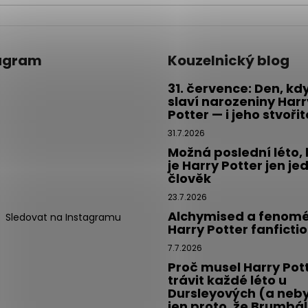
agram
Kouzelnický blog
31. července: Den, kd
slaví narozeniny Harr
Potter — i jeho stvoři
31.7.2026
Možná poslední léto,
je Harry Potter jen je
člověk
23.7.2026
Alchymised a fenom
Sledovat na Instagramu
Harry Potter fanficti
7.7.2026
Proč musel Harry Pot
trávit každé léto u
Dursleyových (a neby
jen proto, že Brumbál