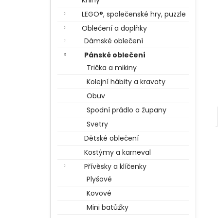
Knihy
BERTÍKOVY FAZOLKY TISÍCKRÁT JINAK
l
35 G, HARRY POTTER
LEGO®, společenské hry, puzzle
85 Kč
Oblečení a doplňky
Dámské oblečení
Pánské oblečení
Trička a mikiny
Kolejní hábity a kravaty
Obuv
Spodní prádlo a župany
Svetry
Dětské oblečení
Kostýmy a karneval
Přívěsky a klíčenky
Plyšové
Kovové
Mini batůžky