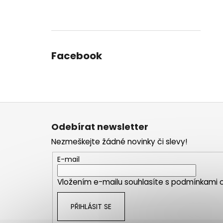
Facebook
Z
á
Odebírat newsletter
p
Nezmeškejte žádné novinky či slevy!
a
t
E-mail
í
Vložením e-mailu souhlasíte s
podmínkami o
PŘIHLÁSIT SE