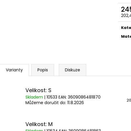
ČOKOLÁDOVÁ ŽABKA 15 G, HARRY
TAJEMNÝ BALÍČEK
POTTER
24
399 Kč
130 Kč
Původně:
499 K
202,
Měr
cena
Kate
Mate
Varianty
Popis
Diskuze
Velikost: S
Skladem
| 10533
EAN:
3609086481870
20
Můžeme doručit do:
11.8.2026
Velikost: M