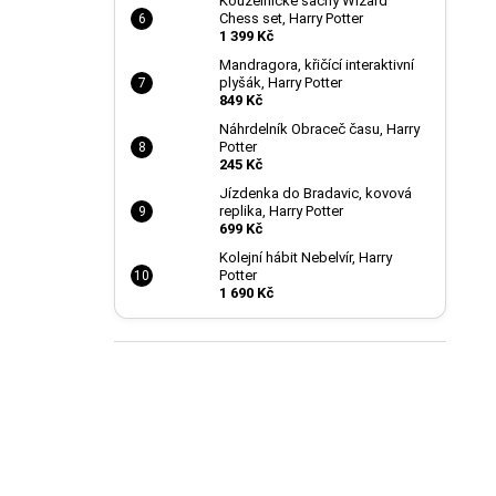
Kouzelnické šachy Wizard
Chess set, Harry Potter
1 399 Kč
Mandragora, křičící interaktivní
plyšák, Harry Potter
849 Kč
Náhrdelník Obraceč času, Harry
Potter
245 Kč
Jízdenka do Bradavic, kovová
replika, Harry Potter
699 Kč
Kolejní hábit Nebelvír, Harry
Potter
1 690 Kč