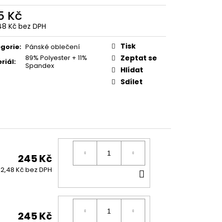
 Z PŘÍČNÉ ULICE
5 Kč
č
48 Kč bez DPH
ná
:
Tisk
gorie
:
Pánské oblečení
89% Polyester + 11%
Zeptat se
riál
:
Spandex
Hlídat
Sdílet
245 Kč
DO
2,48 Kč bez DPH
KOŠÍKU
245 Kč