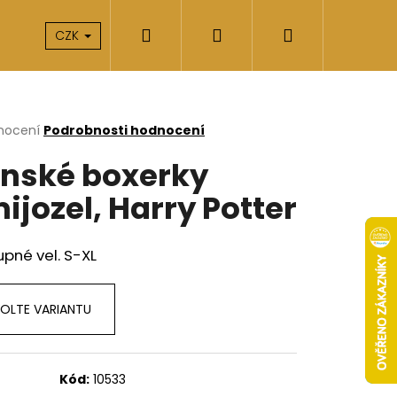
Hledat
Přihlášení
Nákupní
takty
O nás
CZK
košík
rné
nocení
Podrobnosti hodnocení
cení
nské boxerky
ktu
ijozel, Harry Potter
ček.
pné vel. S-XL
OLTE VARIANTU
Následující
Kód:
10533