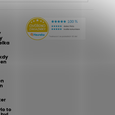
y
y
telka
 kdy
den
én
on
ter
lo to
 byl