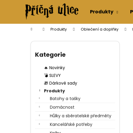
K
Přejít
na
o
Produkty
P
obsah
Zpět
Zpět
š
do
do
í
Domů
Produkty
Oblečení a doplňky
k
obchodu
obchodu
P
o
Přeskočit
s
kategorie
Kategorie
t
r
🔥 Novinky
a
💣 SLEVY
n
🎁 Dárkové sady
n
Produkty
í
Batohy a tašky
p
Domácnost
a
Hůlky a sběratelské předměty
n
Kancelářské potřeby
e