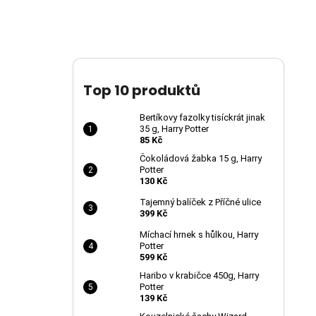
Top 10 produktů
Bertíkovy fazolky tisíckrát jinak
35 g, Harry Potter
85 Kč
Čokoládová žabka 15 g, Harry
Potter
130 Kč
Tajemný balíček z Příčné ulice
399 Kč
Míchací hrnek s hůlkou, Harry
Potter
599 Kč
Haribo v krabičce 450g, Harry
Potter
139 Kč