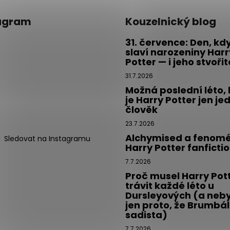
agram
Kouzelnický blog
31. července: Den, kd
slaví narozeniny Harr
Potter — i jeho stvoři
31.7.2026
Možná poslední léto,
je Harry Potter jen je
člověk
23.7.2026
Alchymised a fenom
Sledovat na Instagramu
Harry Potter fanficti
7.7.2026
Proč musel Harry Pot
trávit každé léto u
Dursleyových (a neby
jen proto, že Brumbál
sadista)
7.7.2026