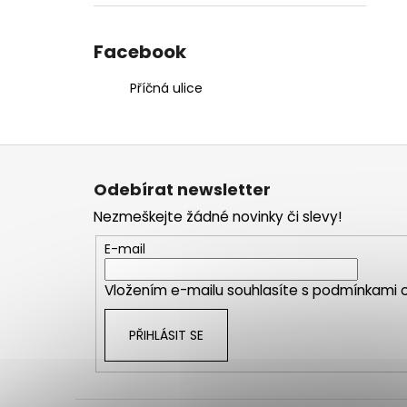
Facebook
Příčná ulice
Z
á
Odebírat newsletter
p
Nezmeškejte žádné novinky či slevy!
a
t
E-mail
í
Vložením e-mailu souhlasíte s
podmínkami o
PŘIHLÁSIT SE