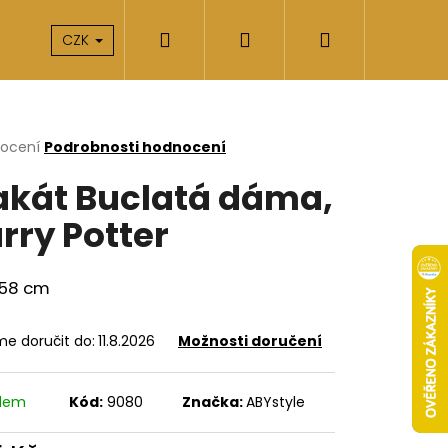
Hledat
Přihlášení
Nákupní
takty
O nás
CZK
košík
rné
nocení
Podrobnosti hodnocení
cení
akát Buclatá dáma,
ktu
rry Potter
ček.
158 cm
e doručit do:
11.8.2026
Možnosti doručení
Následující
adem
Kód:
9080
Značka:
ABYstyle