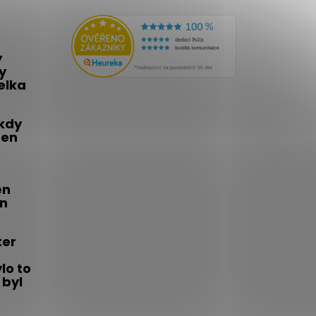
y
y
telka
 kdy
den
én
on
ter
lo to
 byl