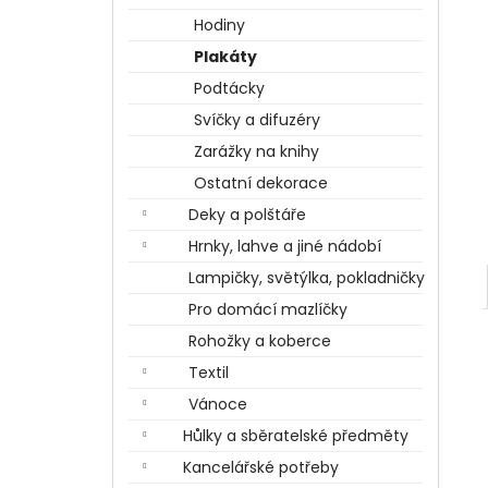
BERTÍKOVY FAZOLKY TISÍCKRÁT JINAK
l
35 G, HARRY POTTER
Hodiny
85 Kč
Plakáty
Podtácky
Svíčky a difuzéry
Zarážky na knihy
Ostatní dekorace
Deky a polštáře
Hrnky, lahve a jiné nádobí
Lampičky, světýlka, pokladničky
Pro domácí mazlíčky
Rohožky a koberce
Textil
Vánoce
Hůlky a sběratelské předměty
Kancelářské potřeby