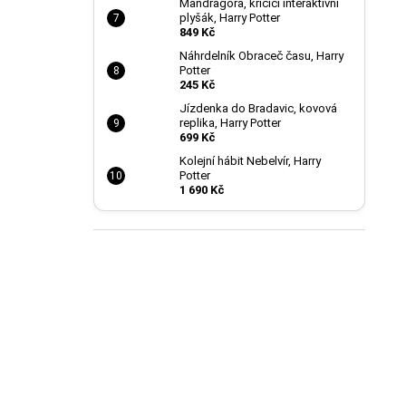
Mandragora, křičící interaktivní
plyšák, Harry Potter
849 Kč
Náhrdelník Obraceč času, Harry
Potter
245 Kč
Jízdenka do Bradavic, kovová
replika, Harry Potter
699 Kč
Kolejní hábit Nebelvír, Harry
Potter
1 690 Kč