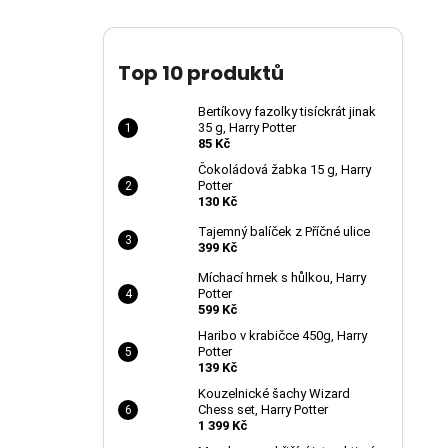
Top 10 produktů
Bertíkovy fazolky tisíckrát jinak
35 g, Harry Potter
85 Kč
Čokoládová žabka 15 g, Harry
Potter
130 Kč
Tajemný balíček z Příčné ulice
399 Kč
Míchací hrnek s hůlkou, Harry
Potter
599 Kč
Haribo v krabičce 450g, Harry
Potter
139 Kč
Kouzelnické šachy Wizard
Chess set, Harry Potter
1 399 Kč