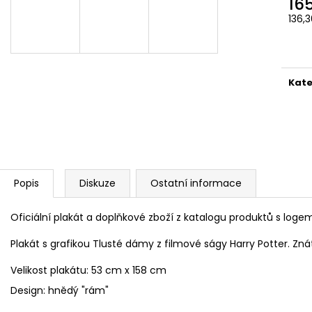
16
ČOKOLÁDOVÁ ŽABKA 15 G, HARRY
TAJEMNÝ BALÍČEK
POTTER
136,
399 Kč
Měr
130 Kč
Původně:
499 K
cena
Kate
Popis
Diskuze
Ostatní informace
Oficiální plakát a doplňkové zboží z katalogu produktů s loge
Plakát s grafikou Tlusté dámy z filmové ságy Harry Potter. Zná
Velikost plakátu: 53 cm x 158 cm
Design: hnědý "rám"