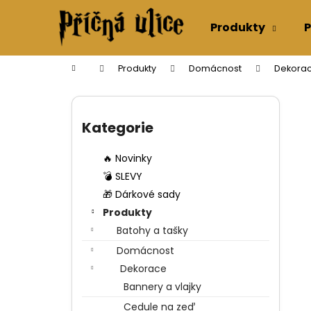
K
Přejít
na
o
Produkty
P
obsah
Zpět
Zpět
š
do
do
í
Domů
Produkty
Domácnost
Dekora
k
obchodu
obchodu
P
o
Přeskočit
s
kategorie
Kategorie
t
r
🔥 Novinky
a
💣 SLEVY
n
🎁 Dárkové sady
n
Produkty
í
Batohy a tašky
p
Domácnost
a
Dekorace
n
Bannery a vlajky
e
Cedule na zeď