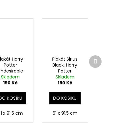
Další
lakát Harry
Plakát Sirius
produkt
Potter
Black, Harry
Undesirable
Potter
Skladem
Skladem
190 Kč
190 Kč
DO KOŠÍKU
DO KOŠÍKU
1 x 91,5 cm
61 x 91,5 cm