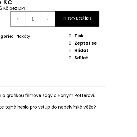
5 Kč
 Z PŘÍČNÉ ULICE
36 Kč bez DPH
ná
č
DO KOŠÍKU
:
Tisk
gorie
:
Plakáty
Zeptat se
Hlídat
Sdílet
m a grafikou filmové ságy o Harrym Potterovi.
te tajné heslo pro vstup do nebelvírské věže?