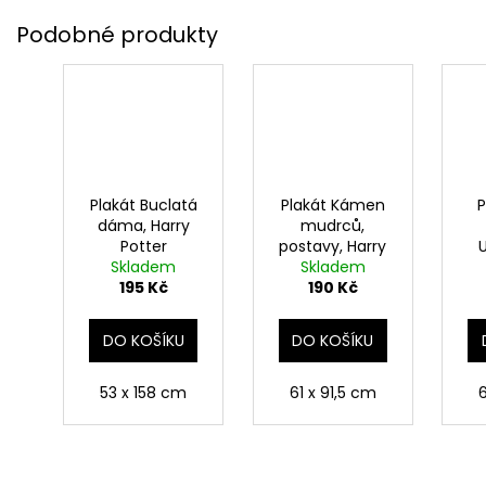
Plakát Buclatá
Plakát Kámen
P
dáma, Harry
mudrců,
Potter
postavy, Harry
Skladem
Skladem
Potter
195 Kč
190 Kč
DO KOŠÍKU
DO KOŠÍKU
53 x 158 cm
61 x 91,5 cm
6