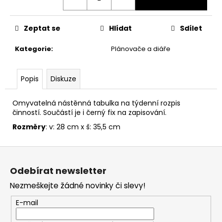
č
u
j
Zeptat se
Hlídat
Sdílet
e
m
Kategorie
:
Plánovače a diáře
e
Popis
Diskuze
NÁHRDELNÍK
OBRACEČ
ČASU,
Omyvatelná nástěnná tabulka na týdenní rozpis
HARRY
činností. Součástí je i černý fix na zapisování.
POTTER
Rozměry
: v: 28 cm x š: 35,5 cm
245
Kč
Z
á
Odebírat newsletter
p
Nezmeškejte žádné novinky či slevy!
a
t
E-mail
í