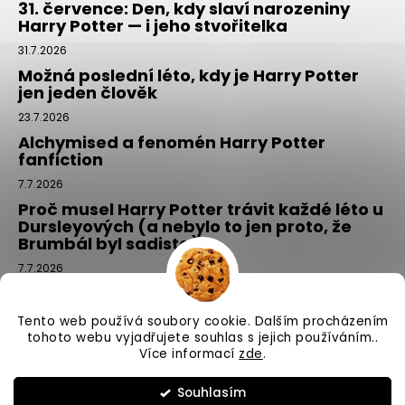
31. července: Den, kdy slaví narozeniny
Harry Potter — i jeho stvořitelka
31.7.2026
Možná poslední léto, kdy je Harry Potter
jen jeden člověk
23.7.2026
Alchymised a fenomén Harry Potter
fanfiction
7.7.2026
Proč musel Harry Potter trávit každé léto u
Dursleyových (a nebylo to jen proto, že
Brumbál byl sadista)
7.7.2026
Tajemný balíček z Příčné ulice: kouzlo,
které si vyberete tím, že si ho NEvyberete
Tento web používá soubory cookie. Dalším procházením
1.7.2026
tohoto webu vyjadřujete souhlas s jejich používáním..
Více informací
zde
.
Vytvořil Shoptet
Souhlasím