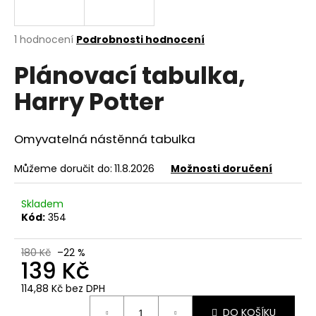
a
j
Průměrné
1 hodnocení
Podrobnosti hodnocení
í
hodnocení
Plánovací tabulka,
produktu
t
je
?
Harry Potter
5,0
z
5
hvězdiček.
Omyvatelná nástěnná tabulka
HLEDAT
Můžeme doručit do:
11.8.2026
Možnosti doručení
Skladem
Kód:
354
D
o
180 Kč
–22 %
p
139 Kč
o
r
114,88 Kč bez DPH
u
Měrná
DO KOŠÍKU
cena: