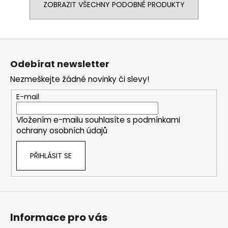
ZOBRAZIT VŠECHNY PODOBNÉ PRODUKTY
Z
á
Odebírat newsletter
p
Nezmeškejte žádné novinky či slevy!
a
t
E-mail
í
Vložením e-mailu souhlasíte s
podmínkami
ochrany osobních údajů
PŘIHLÁSIT SE
Informace pro vás