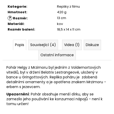
č
u
Kategorie
:
Repliky z filmu
j
Hmotnost
:
420 g
e
?
13 cm
Rozměr
:
m
Materiál
:
kov
e
Rozměr balení
:
18,5 x 14 x 11 cm
NÁHRDELNÍK
Popis
Související (4)
Videa (1)
Diskuze
OBRACEČ
ČASU,
Ostatní informace
HARRY
POTTER
Pohár Helgy z Mrzimoru byl jedním z Voldemortových
245
Kč
viteálů, byl v držení Belatrix Lestrangeové, uložený v
bance u Gringottových.
Replika poháru je zdobená
detailními ornamenty a je opatřena znakem Mrzimoru -
erbem s jezevcem.
Upozornění
: Pohár obsahuje menší dírku, aby se
zamezilo jeho použivání ke konzumaci nápojů - není k
tomu určen!