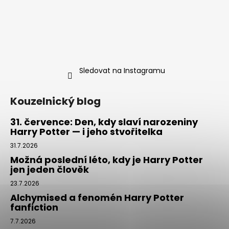
Sledovat na Instagramu
Kouzelnický blog
31. července: Den, kdy slaví narozeniny
Harry Potter — i jeho stvořitelka
31.7.2026
Možná poslední léto, kdy je Harry Potter
jen jeden člověk
23.7.2026
Alchymised a fenomén Harry Potter
fanfiction
7.7.2026