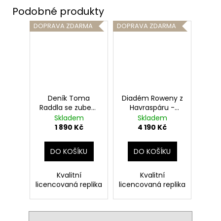
DOPRAVA ZDARMA
DOPRAVA ZDARMA
Deník Toma
Diadém Roweny z
Raddla se zubem
Havraspáru -
Baziliška - replika
replika viteál,
Skladem
Skladem
viteál, Harry
Harry Potter
1 890 Kč
4 190 Kč
Potter
DO KOŠÍKU
DO KOŠÍKU
Kvalitní
Kvalitní
licencovaná replika
licencovaná replika