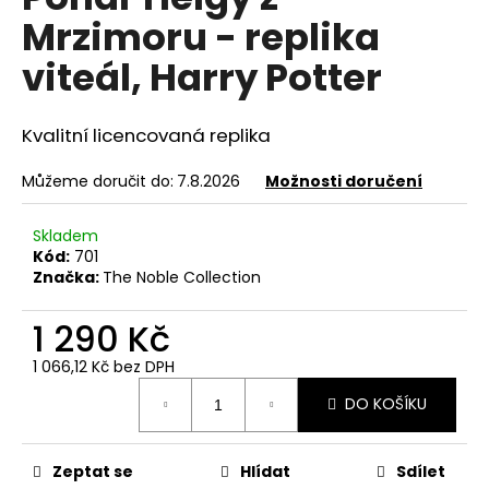
je
a
Mrzimoru - replika
4,7
z
j
viteál, Harry Potter
5
í
hvězdiček.
t
Kvalitní licencovaná replika
?
Můžeme doručit do:
7.8.2026
Možnosti doručení
Skladem
HLEDAT
Kód:
701
Značka:
The Noble Collection
1 290 Kč
D
1 066,12 Kč bez DPH
o
Měrná
p
DO KOŠÍKU
cena:
o
r
u
Zeptat se
Hlídat
Sdílet