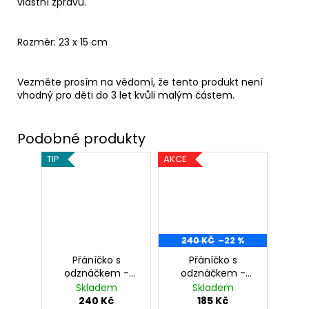
vlastní zprávu.
Rozměr: 23 x 15 cm
Vezměte prosím na vědomí, že tento produkt není
vhodný pro děti do 3 let kvůli malým částem.
TIP
AKCE
240 KČ
–22 %
Přáníčko s
Přáníčko s
odznáčkem -
odznáčkem -
Harry Potter
Dobby, Harry
Skladem
Skladem
Potter
240 Kč
185 Kč