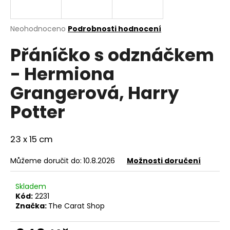
a
j
Průměrné
Neohodnoceno
Podrobnosti hodnocení
í
hodnocení
Přáníčko s odznáčkem
produktu
t
je
?
- Hermiona
0,0
z
Grangerová, Harry
5
hvězdiček.
Potter
HLEDAT
23 x 15 cm
Můžeme doručit do:
10.8.2026
Možnosti doručení
D
o
p
Skladem
o
Kód:
2231
Značka:
The Carat Shop
r
u