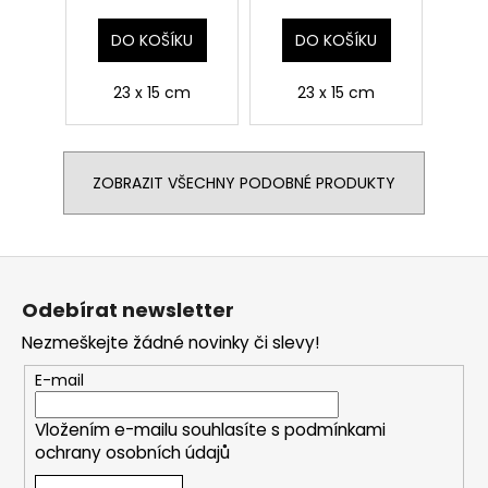
DO KOŠÍKU
DO KOŠÍKU
23 x 15 cm
23 x 15 cm
ZOBRAZIT VŠECHNY PODOBNÉ PRODUKTY
Z
á
Odebírat newsletter
p
Nezmeškejte žádné novinky či slevy!
a
t
E-mail
í
Vložením e-mailu souhlasíte s
podmínkami
ochrany osobních údajů