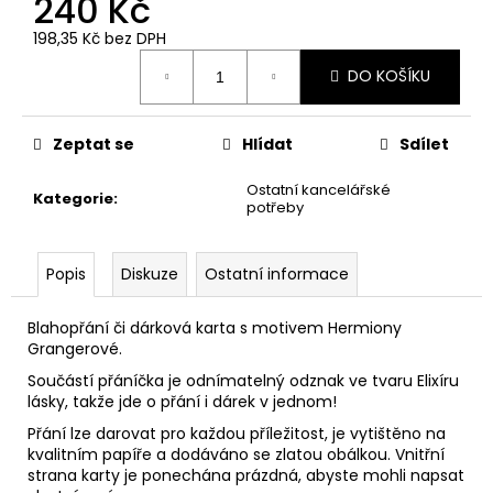
240 Kč
č
u
198,35 Kč bez DPH
j
Měrná
e
DO KOŠÍKU
cena:
m
e
Zeptat se
Hlídat
Sdílet
ČOKOLÁDOVÁ
Ostatní kancelářské
Kategorie
:
ŽABKA
potřeby
15
G,
HARRY
Popis
Diskuze
Ostatní informace
POTTER
130
Blahopřání či dárková karta s motivem Hermiony
Kč
Grangerové.
Součástí přáníčka je odnímatelný odznak ve tvaru Elixíru
lásky, takže jde o přání i dárek v jednom!
Přání lze darovat pro každou příležitost, je vytištěno na
kvalitním papíře a dodáváno se zlatou obálkou. Vnitřní
strana karty je ponechána prázdná, abyste mohli napsat