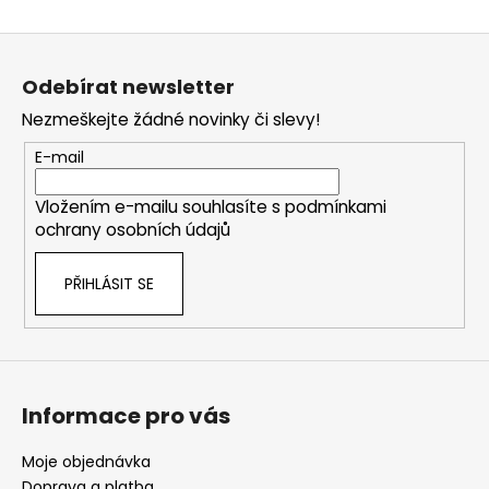
Z
á
Odebírat newsletter
p
Nezmeškejte žádné novinky či slevy!
a
t
E-mail
í
Vložením e-mailu souhlasíte s
podmínkami
ochrany osobních údajů
PŘIHLÁSIT SE
Informace pro vás
Moje objednávka
Doprava a platba