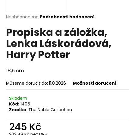
a
j
Průměrné
Neohodnoceno
Podrobnosti hodnocení
í
hodnocení
Propiska a záložka,
produktu
t
je
?
Lenka Láskorádová,
0,0
z
Harry Potter
5
hvězdiček.
18,5 cm
HLEDAT
Můžeme doručit do:
11.8.2026
Možnosti doručení
D
Skladem
o
Kód:
1406
p
Značka:
The Noble Collection
o
r
245 Kč
u
202,48 Kč bez DPH