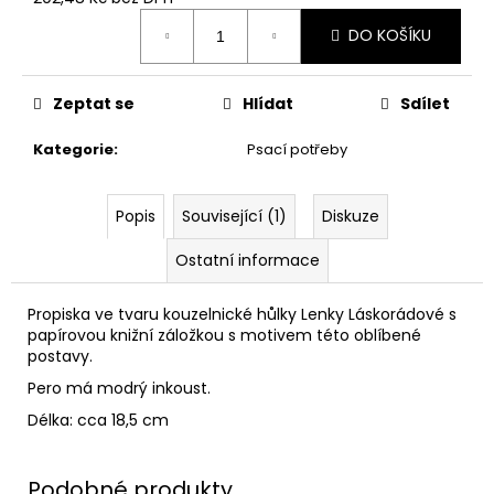
č
Měrná
u
DO KOŠÍKU
cena:
j
e
m
Zeptat se
Hlídat
Sdílet
e
Kategorie
:
Psací potřeby
MANDRAGORA,
KŘIČÍCÍ
Popis
Související (1)
Diskuze
INTERAKTIVNÍ
PLYŠÁK,
Ostatní informace
HARRY
POTTER
849
Propiska ve tvaru kouzelnické hůlky Lenky Láskorádové s
Kč
papírovou knižní záložkou s motivem této oblíbené
postavy.
Pero má modrý inkoust.
Délka: cca 18,5 cm