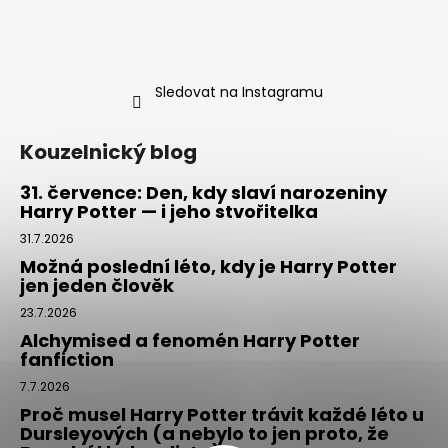
Sledovat na Instagramu
Kouzelnický blog
31. července: Den, kdy slaví narozeniny
Harry Potter — i jeho stvořitelka
31.7.2026
Možná poslední léto, kdy je Harry Potter
jen jeden člověk
23.7.2026
Alchymised a fenomén Harry Potter
fanfiction
7.7.2026
Proč musel Harry Potter trávit každé léto u
Dursleyových (a nebylo to jen proto, že