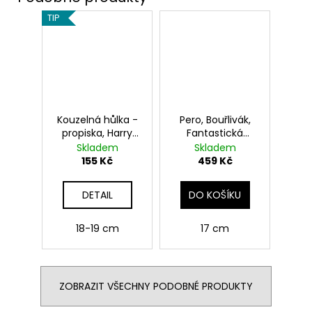
TIP
Kouzelná hůlka -
Pero, Bouřlivák,
propiska, Harry
Fantastická
Potter
zvířata
Skladem
Skladem
155 Kč
459 Kč
DETAIL
DO KOŠÍKU
18-19 cm
17 cm
ZOBRAZIT VŠECHNY PODOBNÉ PRODUKTY