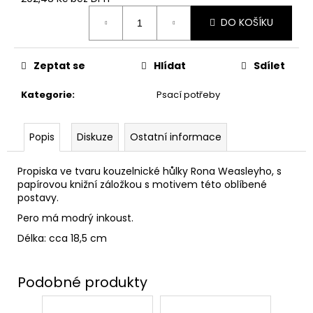
č
Měrná
u
DO KOŠÍKU
cena:
j
e
m
Zeptat se
Hlídat
Sdílet
e
Kategorie
:
Psací potřeby
HARIBO
V
Popis
Diskuze
Ostatní informace
KRABIČCE
450G,
HARRY
Propiska ve tvaru kouzelnické hůlky Rona Weasleyho, s
POTTER
papírovou knižní záložkou s motivem této oblíbené
139
postavy.
Kč
Pero má modrý inkoust.
Původně:
169
Délka: cca 18,5 cm
Kč