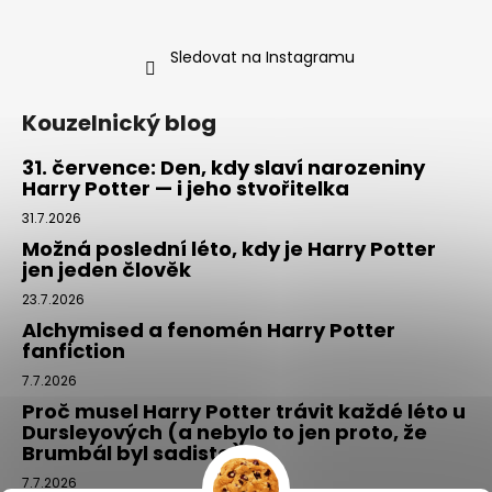
Sledovat na Instagramu
Kouzelnický blog
31. července: Den, kdy slaví narozeniny
Harry Potter — i jeho stvořitelka
31.7.2026
Možná poslední léto, kdy je Harry Potter
jen jeden člověk
23.7.2026
Alchymised a fenomén Harry Potter
fanfiction
7.7.2026
Proč musel Harry Potter trávit každé léto u
Dursleyových (a nebylo to jen proto, že
Brumbál byl sadista)
7.7.2026