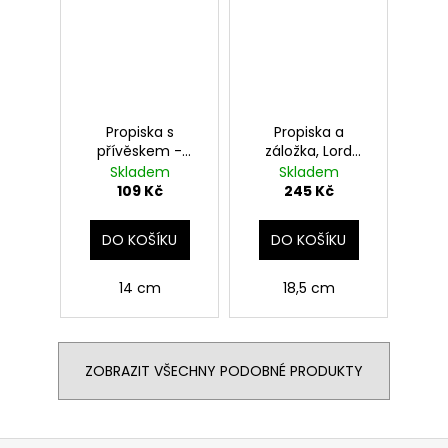
Propiska s
Propiska a
přívěskem -
záložka, Lord
Zlatonka, Harry
Voldemort, Harry
Skladem
Skladem
Potter
Potter
109 Kč
245 Kč
DO KOŠÍKU
DO KOŠÍKU
14 cm
18,5 cm
ZOBRAZIT VŠECHNY PODOBNÉ PRODUKTY