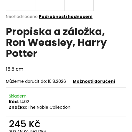
a
j
Průměrné
Neohodnoceno
Podrobnosti hodnocení
í
hodnocení
Propiska a záložka,
produktu
t
je
?
Ron Weasley, Harry
0,0
z
Potter
5
hvězdiček.
18,5 cm
HLEDAT
Můžeme doručit do:
10.8.2026
Možnosti doručení
D
Skladem
o
Kód:
1402
p
Značka:
The Noble Collection
o
r
245 Kč
u
202,48 Kč bez DPH