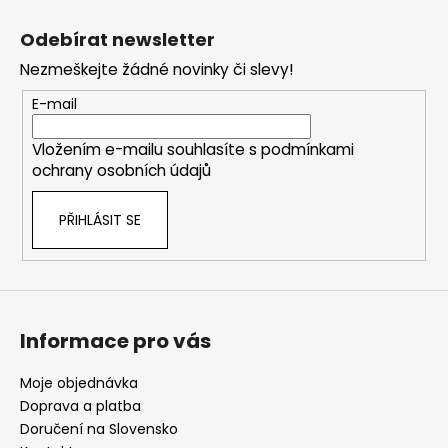
Z
á
Odebírat newsletter
p
Nezmeškejte žádné novinky či slevy!
a
t
E-mail
í
Vložením e-mailu souhlasíte s
podmínkami
ochrany osobních údajů
PŘIHLÁSIT SE
Informace pro vás
Moje objednávka
Doprava a platba
Doručení na Slovensko