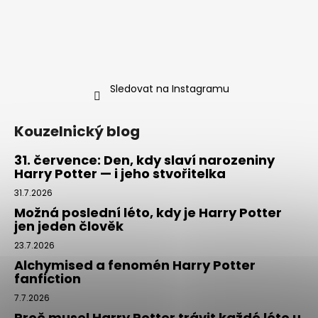
Sledovat na Instagramu
Kouzelnický blog
31. července: Den, kdy slaví narozeniny
Harry Potter — i jeho stvořitelka
31.7.2026
Možná poslední léto, kdy je Harry Potter
jen jeden člověk
23.7.2026
Alchymised a fenomén Harry Potter
fanfiction
7.7.2026
Proč musel Harry Potter trávit každé léto u