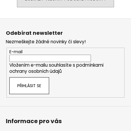
Z
á
Odebírat newsletter
p
Nezmeškejte žádné novinky či slevy!
a
t
E-mail
í
Vložením e-mailu souhlasíte s
podmínkami
ochrany osobních údajů
PŘIHLÁSIT SE
Informace pro vás