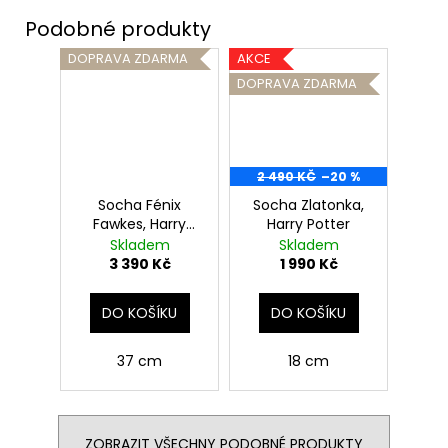
DOPRAVA ZDARMA
AKCE
DOPRAVA ZDARMA
2 490 KČ
–20 %
Socha Fénix
Socha Zlatonka,
Fawkes, Harry
Harry Potter
Potter
Skladem
Skladem
3 390 Kč
1 990 Kč
DO KOŠÍKU
DO KOŠÍKU
37 cm
18 cm
ZOBRAZIT VŠECHNY PODOBNÉ PRODUKTY