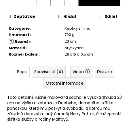
č
u
j
Zeptat se
Hlídat
Sdílet
e
m
Kategorie
:
Repliky z filmu
e
Hmotnost
:
700 g
?
23 cm
Rozměr
:
Materiál
:
pryskyřice
HARIBO
V
Rozměr balení
:
29 x 16 x 16,5 cm
KRABIČCE
450G,
HARRY
Popis
Související (4)
Videa (1)
Diskuze
POTTER
139
Ostatní informace
Kč
Původně:
169
Tato detailní, ručně malovaná socha je vysoká zhruba 23
Kč
cm na výšku a zobrazuje Dobbyho, domácího skřítka s
ponožkou, která mu poskytla svobodu, a kterou mu
záludně daroval mladý čaroděj Harry Potter, čímž zprostil
skřítka služby o rodiny Malfoyů.