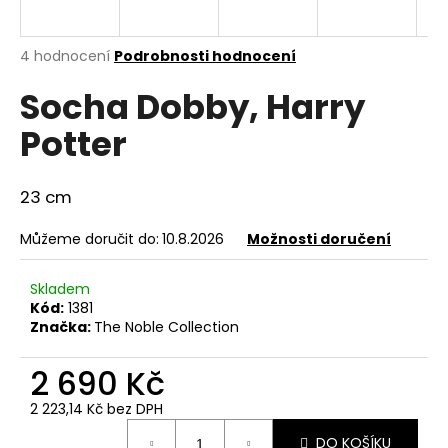
a
j
Průměrné
4 hodnocení
Podrobnosti hodnocení
í
hodnocení
Socha Dobby, Harry
produktu
t
je
?
Potter
4,3
z
5
hvězdiček.
23 cm
HLEDAT
Můžeme doručit do:
10.8.2026
Možnosti doručení
Skladem
Kód:
1381
D
Značka:
The Noble Collection
o
p
2 690 Kč
o
r
2 223,14 Kč bez DPH
u
Měrná
DO KOŠÍKU
cena: