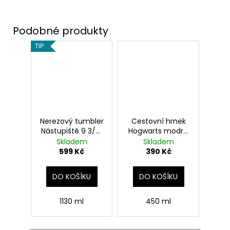
TIP
Nerezový tumbler
Cestovní hrnek
Nástupiště 9 3/4,
Hogwarts modrý,
Harry Potter
Harry Potter
Skladem
Skladem
599 Kč
390 Kč
DO KOŠÍKU
DO KOŠÍKU
1130 ml
450 ml