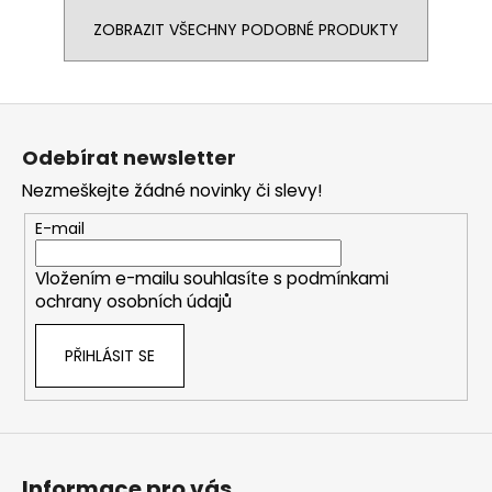
ZOBRAZIT VŠECHNY PODOBNÉ PRODUKTY
Z
á
Odebírat newsletter
p
Nezmeškejte žádné novinky či slevy!
a
t
E-mail
í
Vložením e-mailu souhlasíte s
podmínkami
ochrany osobních údajů
PŘIHLÁSIT SE
Informace pro vás