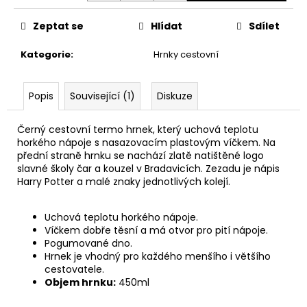
č
u
Zeptat se
Hlídat
Sdílet
j
e
Kategorie
:
Hrnky cestovní
m
e
Popis
Související (1)
Diskuze
NÁHRDELNÍK
OBRACEČ
Černý cestovní termo hrnek, který uchová teplotu
ČASU,
horkého nápoje s nasazovacím plastovým víčkem. Na
HARRY
přední straně hrnku se nachází zlatě natištěné logo
POTTER
slavné školy čar a kouzel v Bradavicích. Zezadu je nápis
Harry Potter a malé znaky jednotlivých kolejí.
245
Kč
Uchová teplotu horkého nápoje.
Víčkem dobře těsní a má otvor pro pití nápoje.
Pogumované dno.
Hrnek je vhodný pro každého menšího i většího
cestovatele.
Objem hrnku:
450ml