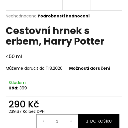
a
j
Průměrné
Neohodnoceno
Podrobnosti hodnocení
í
hodnocení
Cestovní hrnek s
produktu
t
je
?
erbem, Harry Potter
0,0
z
5
hvězdiček.
450 ml
HLEDAT
Můžeme doručit do:
11.8.2026
Možnosti doručení
Skladem
Kód:
399
D
o
290 Kč
p
o
239,67 Kč bez DPH
r
Měrná
DO KOŠÍKU
u
cena: