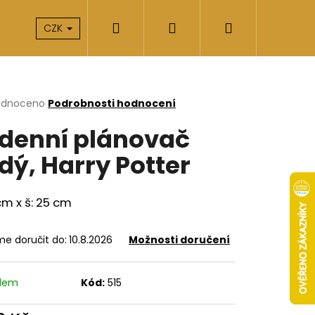
Hledat
Přihlášení
Nákupní
takty
O nás
CZK
košík
rné
odnoceno
Podrobnosti hodnocení
cení
denní plánovač
ktu
dý, Harry Potter
ček.
 cm x š: 25 cm
e doručit do:
10.8.2026
Možnosti doručení
Následující
adem
Kód:
515