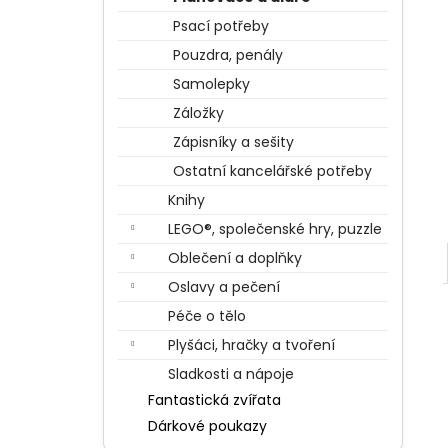
BERTÍKOVY FAZOLKY TISÍCKRÁT JINAK
l
35 G, HARRY POTTER
Psací potřeby
85 Kč
Pouzdra, penály
Samolepky
Záložky
Zápisníky a sešity
Ostatní kancelářské potřeby
Knihy
LEGO®, společenské hry, puzzle
Oblečení a doplňky
Oslavy a pečení
Péče o tělo
Plyšáci, hračky a tvoření
Sladkosti a nápoje
Fantastická zvířata
Dárkové poukazy