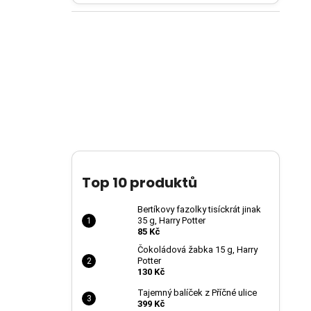
Top 10 produktů
Bertíkovy fazolky tisíckrát jinak
35 g, Harry Potter
85 Kč
Čokoládová žabka 15 g, Harry
Potter
130 Kč
Tajemný balíček z Příčné ulice
399 Kč