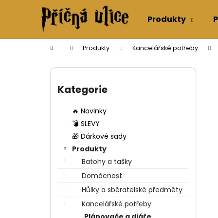
K
Přejít
na
o
Produkty
P
obsah
Zpět
Zpět
š
do
do
í
Domů
Produkty
Kancelářské potřeby
k
obchodu
obchodu
P
o
Přeskočit
s
kategorie
Kategorie
t
r
🔥 Novinky
a
💣 SLEVY
n
🎁 Dárkové sady
n
Produkty
í
Batohy a tašky
p
Domácnost
a
Hůlky a sběratelské předměty
n
Kancelářské potřeby
e
Plánovače a diáře