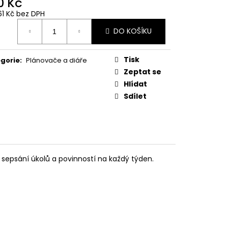
0 Kč
 Z PŘÍČNÉ ULICE
61 Kč bez DPH
ná
č
DO KOŠÍKU
:
Tisk
gorie
:
Plánovače a diáře
Zeptat se
Hlídat
Sdílet
sepsání úkolů a povinností na každý týden.