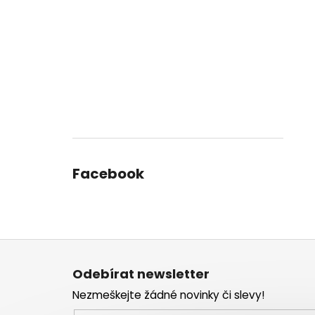
Facebook
Z
á
Odebírat newsletter
p
Nezmeškejte žádné novinky či slevy!
a