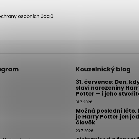
chrany osobních údajů
agram
Kouzelnický blog
31. července: Den, kd
slaví narozeniny Harr
Potter — i jeho stvoři
31.7.2026
Možná poslední léto,
je Harry Potter jen je
člověk
23.7.2026