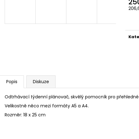
25
ČOKOLÁDOVÁ ŽABKA 15 G, HARRY
TAJEMNÝ BALÍČEK
POTTER
206,
399 Kč
Měr
130 Kč
Původně:
499 K
cena
Kate
Popis
Diskuze
Odtrhávací týdenní plánovač, skvělý pomocník pro přehledné 
Velikostně něco mezi formáty A5 a A4.
Rozměr: 18 x 25 cm