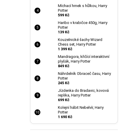
Míchací hrnek s hůlkou, Harry
Potter
599 Kč
Haribo v krabičce 450g, Harry
Potter
139 Kč
Kouzelnické šachy Wizard
Chess set, Harry Potter
1 399 Kč
Mandragora, křičící interaktivní
plyšák, Harry Potter
849 Kč
Náhrdelník Obraceč času, Harry
Potter
245 Kč
Jízdenka do Bradavic, kovová
replika, Harry Potter
699 Kč
Kolejní hábit Nebelvír, Harry
Potter
1 690 Kč