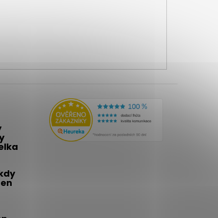
y
y
telka
 kdy
den