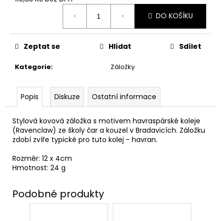
č
Měrná
u
DO KOŠÍKU
cena:
j
e
m
Zeptat se
Hlídat
Sdílet
e
Kategorie
:
Záložky
HARIBO
V
Popis
Diskuze
Ostatní informace
KRABIČCE
450G,
HARRY
Stylová kovová záložka s motivem havraspárské koleje
POTTER
(Ravenclaw)
ze školy čar a kouzel v Bradavicích. Záložku
139
zdobí zvíře typické pro tuto kolej - havran.
Kč
Původně:
Rozměr: 12 x 4cm
169
Hmotnost: 24 g
Kč