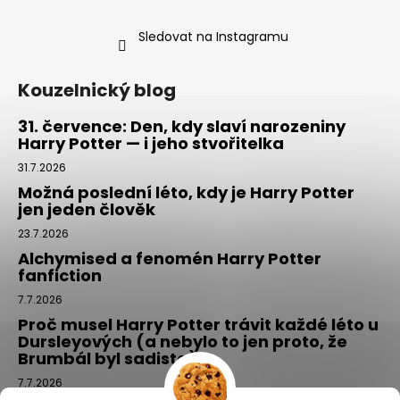
Sledovat na Instagramu
Kouzelnický blog
31. července: Den, kdy slaví narozeniny
Harry Potter — i jeho stvořitelka
31.7.2026
Možná poslední léto, kdy je Harry Potter
jen jeden člověk
23.7.2026
Alchymised a fenomén Harry Potter
fanfiction
7.7.2026
Proč musel Harry Potter trávit každé léto u
Dursleyových (a nebylo to jen proto, že
Brumbál byl sadista)
7.7.2026