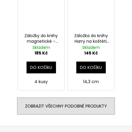
Záložky do knihy
Záložka do knihy
magnetické -
Harry na koštěti,
viteály, Harry
Harry Potter
Skladem
Skladem
Potter
185 Kč
145 Kč
DO KOŠÍKU
DO KOŠÍKU
4 kusy
14,3 cm
ZOBRAZIT VŠECHNY PODOBNÉ PRODUKTY
Z