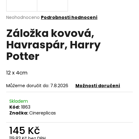
a
j
Průměrné
Neohodnoceno
Podrobnosti hodnocení
í
hodnocení
Záložka kovová,
produktu
t
je
?
Havraspár, Harry
0,0
z
Potter
5
hvězdiček.
12 x 4cm
HLEDAT
Můžeme doručit do:
7.8.2026
Možnosti doručení
D
Skladem
o
Kód:
1863
p
Značka:
Cinereplicas
o
r
145 Kč
u
119,83 Kč bez DPH