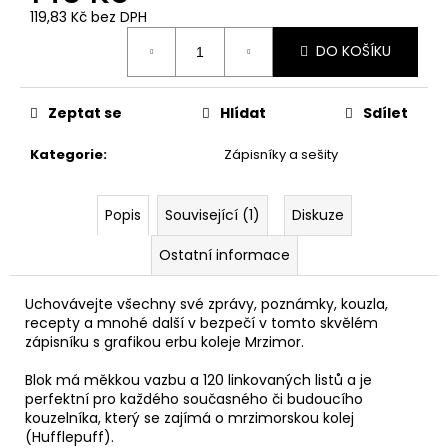
č
119,83 Kč bez DPH
u
Měrná
j
DO KOŠÍKU
cena:
e
m
e
Zeptat se
Hlídat
Sdílet
Kategorie
:
Zápisníky a sešity
MANDRAGORA,
KŘIČÍCÍ
INTERAKTIVNÍ
Popis
Související (1)
Diskuze
PLYŠÁK,
HARRY
Ostatní informace
POTTER
849
Kč
Uchovávejte všechny své zprávy, poznámky, kouzla,
recepty a mnohé další v bezpečí v tomto skvělém
zápisníku s grafikou erbu koleje Mrzimor.
Blok má měkkou vazbu a 120 linkovaných listů a je
perfektní pro každého současného či budoucího
kouzelníka, který se zajímá o mrzimorskou kolej
(Hufflepuff).