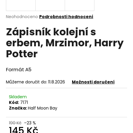
a
j
Průměrné
Neohodnoceno
Podrobnosti hodnocení
í
hodnocení
Zápisník kolejní s
produktu
t
je
?
erbem, Mrzimor, Harry
0,0
z
Potter
5
hvězdiček.
Formát A5
HLEDAT
Můžeme doručit do:
11.8.2026
Možnosti doručení
D
Skladem
o
Kód:
7171
p
Značka:
Half Moon Bay
o
r
190 Kč
–23 %
u
145 Kč