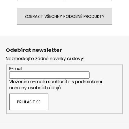
ZOBRAZIT VŠECHNY PODOBNÉ PRODUKTY
Z
á
Odebírat newsletter
p
Nezmeškejte žádné novinky či slevy!
a
t
E-mail
í
Vložením e-mailu souhlasíte s
podmínkami
ochrany osobních údajů
PŘIHLÁSIT SE