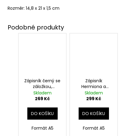
Rozměr: 14,8 x 21 x 1,5 cm
Zápisník černý se
Zápisník
záložkou,
Hermiona a
Havraspár, Harry
kouzla, Harry
Skladem
Skladem
Potter
Potter
269 Kč
299 Kč
DO KOŠÍKU
DO KOŠÍKU
Formát A5
Formát A5