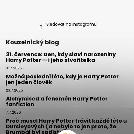
Sledovat na Instagramu
Kouzelnický blog
31. července: Den, kdy slaví narozeniny
Harry Potter — i jeho stvořitelka
31.7.2026
Možná poslední léto, kdy je Harry Potter
jen jeden člověk
23.7.2026
Alchymised a fenomén Harry Potter
fanfiction
7.7.2026
Proč musel Harry Potter trávit každé léto u
Dursleyových (a nebylo to jen proto, že
Brumbál byl sadista)