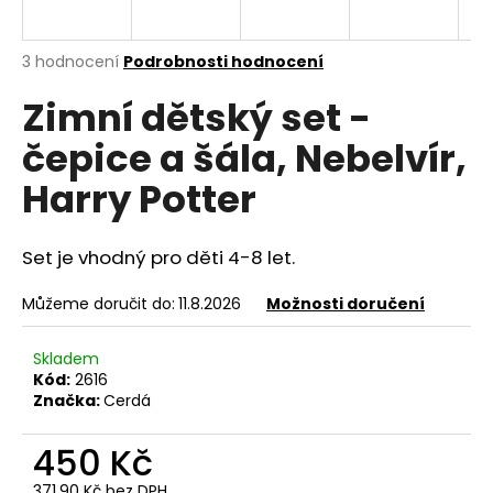
a
j
Průměrné
3 hodnocení
Podrobnosti hodnocení
í
hodnocení
Zimní dětský set -
produktu
t
je
?
čepice a šála, Nebelvír,
4,7
z
Harry Potter
5
hvězdiček.
Set je vhodný pro děti 4-8 let.
HLEDAT
Můžeme doručit do:
11.8.2026
Možnosti doručení
D
Skladem
o
Kód:
2616
p
Značka:
Cerdá
o
r
450 Kč
u
371,90 Kč bez DPH