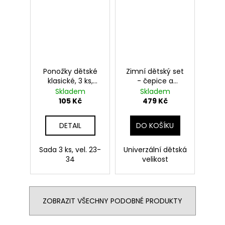
Ponožky dětské
Zimní dětský set
klasické, 3 ks,
- čepice a
Nebelvír modré,
rukavice, Mrzimor,
Skladem
Skladem
Harry Potter
Harry Potter
105 Kč
479 Kč
DETAIL
DO KOŠÍKU
Sada 3 ks, vel. 23-
Univerzální dětská
34
velikost
ZOBRAZIT VŠECHNY PODOBNÉ PRODUKTY