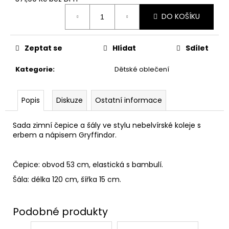
č
Měrná
u
DO KOŠÍKU
cena:
j
e
m
Zeptat se
Hlídat
Sdílet
e
Kategorie
:
Dětské oblečení
HARIBO
V
Popis
Diskuze
Ostatní informace
KRABIČCE
450G,
HARRY
Sada zimní čepice a šály ve stylu nebelvírské koleje s
POTTER
erbem a nápisem Gryffindor.
139
Kč
Původně:
Čepice: obvod 53 cm, elastická s bambulí.
169
Kč
Šála: délka 120 cm, šířka 15 cm.