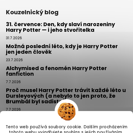
Kouzelnický blog
31. července: Den, kdy slaví narozeniny
Harry Potter — i jeho stvořitelka
31.7.2026
Možná poslední léto, kdy je Harry Potter
jen jeden člověk
23.7.2026
Alchymised a fenomén Harry Potter
fanfiction
7.7.2026
Proč musel Harry Potter trávit každé léto u
Dursleyových (a nebylo to jen proto, že
Brumbál byl sadista)
7.7.2026
Tajemný balíček z Příčné ulice: kouzlo,
které si vyberete tím, že si ho NEvyberete
Tento web používá soubory cookie. Dalším procházením
1.7.2026
tohoto webu vyjadřujete souhlas s jejich používáním..