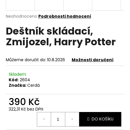
a
j
Průměrné
Neohodnoceno
Podrobnosti hodnocení
í
hodnocení
Deštník skládací,
produktu
t
je
?
Zmijozel, Harry Potter
0,0
z
5
hvězdiček.
Můžeme doručit do:
10.8.2026
Možnosti doručení
HLEDAT
Skladem
Kód:
2604
Značka:
Cerdá
D
o
390 Kč
p
322,31 Kč bez DPH
o
Měrná
r
DO KOŠÍKU
cena:
u