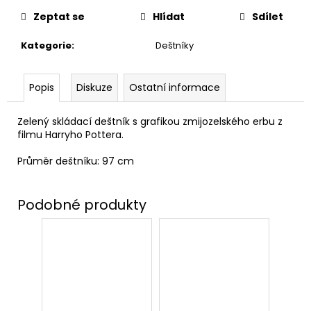
č
u
Zeptat se
Hlídat
Sdílet
j
e
Kategorie
:
Deštníky
m
e
Popis
Diskuze
Ostatní informace
MÍCHACÍ
Zelený skládací deštník s grafikou zmijozelského erbu z
HRNEK
filmu Harryho Pottera.
S
HŮLKOU,
Průměr deštníku: 97 cm
HARRY
POTTER
599
Kč