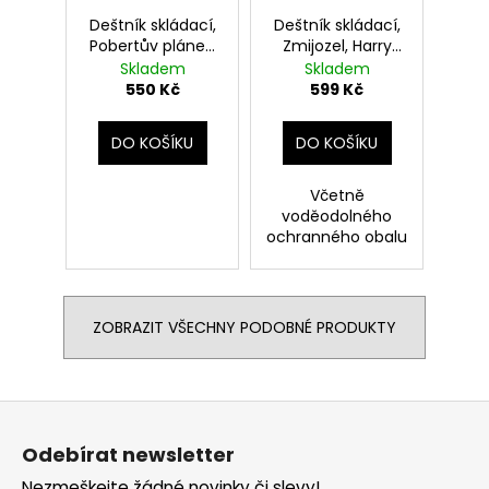
Deštník skládací,
Deštník skládací,
Pobertův plánek,
Zmijozel, Harry
Harry Potter
Potter
Skladem
Skladem
550 Kč
599 Kč
DO KOŠÍKU
DO KOŠÍKU
Včetně
voděodolného
ochranného obalu
ZOBRAZIT VŠECHNY PODOBNÉ PRODUKTY
Z
á
Odebírat newsletter
p
Nezmeškejte žádné novinky či slevy!