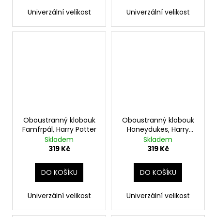
Univerzální velikost
Univerzální velikost
Oboustranný klobouk
Oboustranný klobouk
Famfrpál, Harry Potter
Honeydukes, Harry
Potter
Skladem
Skladem
319 Kč
319 Kč
DO KOŠÍKU
DO KOŠÍKU
Univerzální velikost
Univerzální velikost