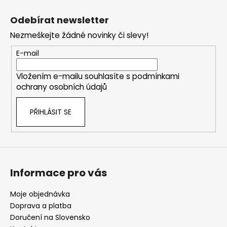
Z
l
á
á
Odebírat newsletter
d
p
a
Nezmeškejte žádné novinky či slevy!
a
c
t
E-mail
í
í
p
Vložením e-mailu souhlasíte s
podmínkami
r
ochrany osobních údajů
v
k
PŘIHLÁSIT SE
y
v
ý
p
i
s
Informace pro vás
u
Moje objednávka
Doprava a platba
Doručení na Slovensko