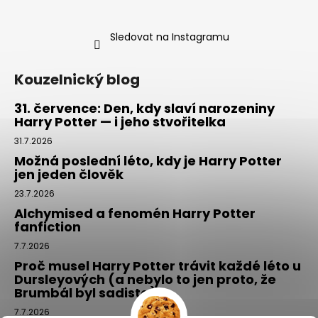
Sledovat na Instagramu
Kouzelnický blog
31. července: Den, kdy slaví narozeniny
Harry Potter — i jeho stvořitelka
31.7.2026
Možná poslední léto, kdy je Harry Potter
jen jeden člověk
23.7.2026
Alchymised a fenomén Harry Potter
fanfiction
7.7.2026
Proč musel Harry Potter trávit každé léto u
Dursleyových (a nebylo to jen proto, že
Brumbál byl sadista)
7.7.2026