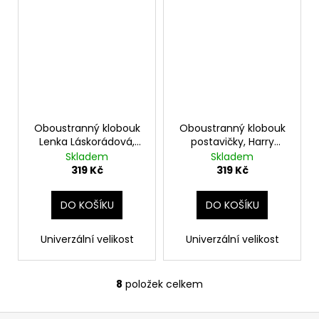
Oboustranný klobouk
Oboustranný klobouk
Lenka Láskorádová,
postavičky, Harry
Harry Potter
Potter
Skladem
Skladem
319 Kč
319 Kč
DO KOŠÍKU
DO KOŠÍKU
Univerzální velikost
Univerzální velikost
8
položek celkem
O
v