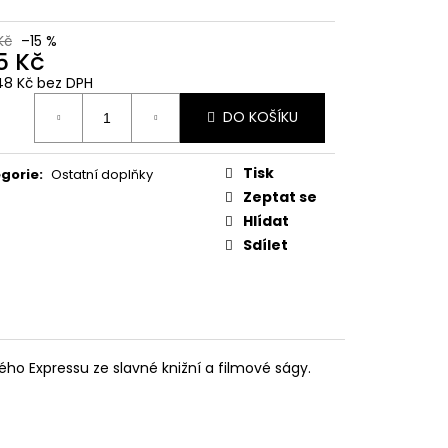
 Z PŘÍČNÉ ULICE
Kč
–15 %
č
5 Kč
48 Kč bez DPH
ná
DO KOŠÍKU
:
Tisk
gorie
:
Ostatní doplňky
Zeptat se
Hlídat
Sdílet
ho Expressu ze slavné knižní a filmové ságy.