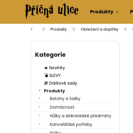
K
Přejít
na
o
Produkty
P
obsah
Zpět
Zpět
š
do
do
í
Domů
Produkty
Oblečení a doplňky
k
obchodu
obchodu
P
o
Přeskočit
s
kategorie
Kategorie
t
r
🔥 Novinky
a
💣 SLEVY
n
🎁 Dárkové sady
n
Produkty
í
Batohy a tašky
p
Domácnost
a
Hůlky a sběratelské předměty
n
Kancelářské potřeby
e