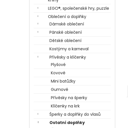
Knihy
BERTÍKOVY FAZOLKY TISÍCKRÁT JINAK
l
35 G, HARRY POTTER
LEGO®, společenské hry, puzzle
85 Kč
Oblečení a doplňky
Dámské oblečení
Pánské oblečení
Dětské oblečení
Kostýmy a karneval
Přívěsky a klíčenky
Plyšové
Kovové
Mini batůžky
Gumové
Přívěsky na šperky
Klíčenky na krk
Šperky a doplňky do vlasů
Ostatní doplňky