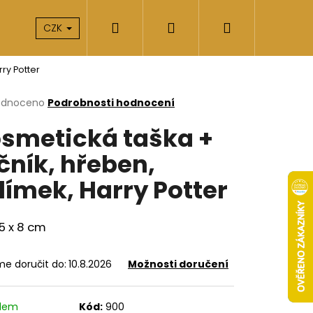
Hledat
Přihlášení
Nákupní
takty
O nás
CZK
ry Potter
košík
rné
odnoceno
Podrobnosti hodnocení
cení
smetická taška +
ktu
čník, hřeben,
límek, Harry Potter
ček.
15 x 8 cm
e doručit do:
10.8.2026
Možnosti doručení
Následující
adem
Kód:
900