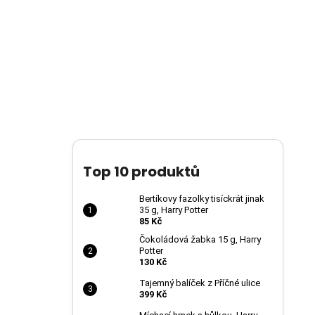
Top 10 produktů
Bertíkovy fazolky tisíckrát jinak
35 g, Harry Potter
85 Kč
Čokoládová žabka 15 g, Harry
Potter
130 Kč
Tajemný balíček z Příčné ulice
399 Kč