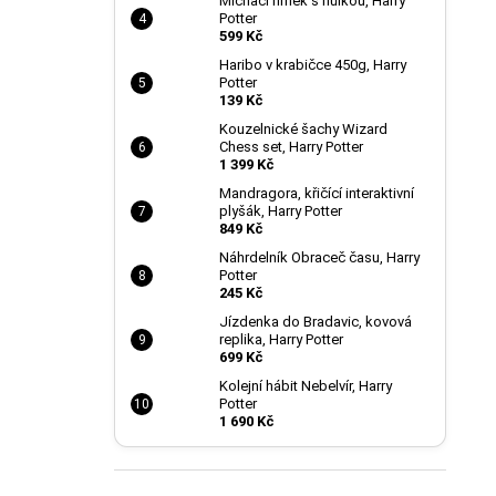
Míchací hrnek s hůlkou, Harry
Potter
599 Kč
Haribo v krabičce 450g, Harry
Potter
139 Kč
Kouzelnické šachy Wizard
Chess set, Harry Potter
1 399 Kč
Mandragora, křičící interaktivní
plyšák, Harry Potter
849 Kč
Náhrdelník Obraceč času, Harry
Potter
245 Kč
Jízdenka do Bradavic, kovová
replika, Harry Potter
699 Kč
Kolejní hábit Nebelvír, Harry
Potter
1 690 Kč