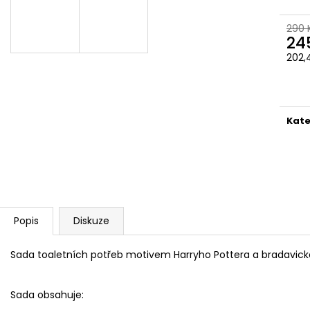
ČOKOLÁDOVÁ ŽABKA 15 G, HARRY
TAJEMNÝ BALÍČEK
POTTER
399 Kč
290 
130 Kč
Původně:
499 K
24
202,
Měr
cena
Kate
Popis
Diskuze
Sada toaletních potřeb motivem Harryho Pottera a bradavické
Sada obsahuje: