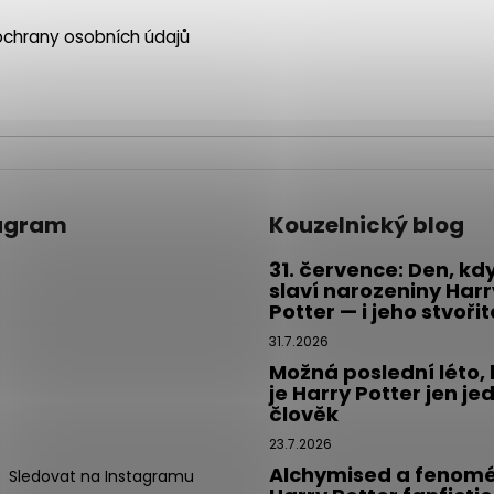
chrany osobních údajů
agram
Kouzelnický blog
31. července: Den, kd
slaví narozeniny Harr
Potter — i jeho stvoři
31.7.2026
Možná poslední léto,
je Harry Potter jen je
člověk
23.7.2026
Alchymised a fenom
Sledovat na Instagramu