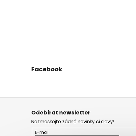
Facebook
Z
á
Odebírat newsletter
p
Nezmeškejte žádné novinky či slevy!
a
t
E-mail