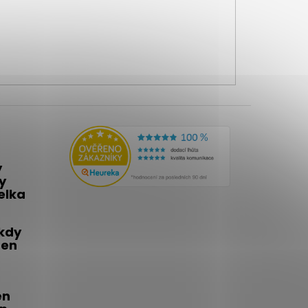
y
y
telka
 kdy
den
én