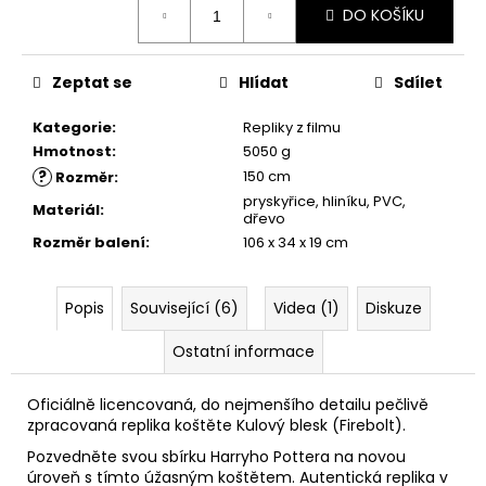
č
DO KOŠÍKU
cena:
u
j
e
Zeptat se
Hlídat
Sdílet
m
e
Kategorie
:
Repliky z filmu
Hmotnost
:
5050 g
?
150 cm
Rozměr
:
MÍCHACÍ
pryskyřice, hliníku, PVC,
HRNEK
Materiál
:
dřevo
S
HŮLKOU,
Rozměr balení
:
106 x 34 x 19 cm
HARRY
POTTER
599
Popis
Související (6)
Videa (1)
Diskuze
Kč
Ostatní informace
Oficiálně licencovaná, do nejmenšího detailu pečlivě
zpracovaná replika koštěte Kulový blesk (Firebolt).
Pozvedněte svou sbírku Harryho Pottera na novou
úroveň s tímto úžasným koštětem.
Autentická replika v