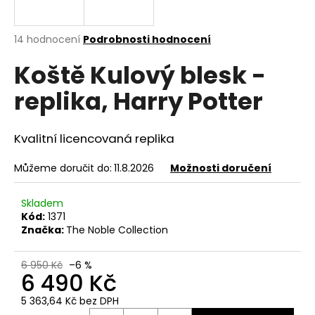
a
j
Průměrné
14 hodnocení
Podrobnosti hodnocení
í
hodnocení
Koště Kulový blesk -
produktu
t
je
?
replika, Harry Potter
4,6
z
5
hvězdiček.
Kvalitní licencovaná replika
HLEDAT
Můžeme doručit do:
11.8.2026
Možnosti doručení
Skladem
Kód:
1371
D
Značka:
The Noble Collection
o
p
6 950 Kč
–6 %
o
6 490 Kč
r
u
5 363,64 Kč bez DPH
Měrná