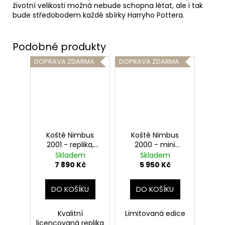
životní velikosti možná nebude schopna létat, ale i tak
bude středobodem každé sbírky Harryho Pottera.
DOPRAVA ZDARMA
DOPRAVA ZDARMA
Koště Nimbus
Koště Nimbus
2001 - replika,
2000 - mini
Harry Potter
replika, Harry
Skladem
Skladem
Potter
7 890 Kč
5 950 Kč
DO KOŠÍKU
DO KOŠÍKU
Kvalitní
Limitovaná edice
licencovaná replika