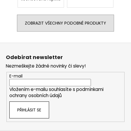
ZOBRAZIT VŠECHNY PODOBNÉ PRODUKTY
Z
á
Odebírat newsletter
p
Nezmeškejte žádné novinky či slevy!
a
t
E-mail
í
Vložením e-mailu souhlasíte s
podmínkami
ochrany osobních údajů
PŘIHLÁSIT SE