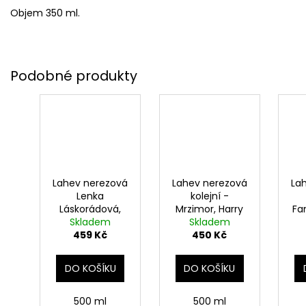
Objem 350 ml.
Lahev nerezová
Lahev nerezová
La
Lenka
kolejní -
Láskorádová,
Mrzimor, Harry
Fa
Skladem
Expecto
Skladem
Potter
patronum,Harry
459 Kč
450 Kč
Potter
DO KOŠÍKU
DO KOŠÍKU
500 ml
500 ml