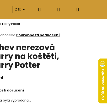
Hledat
Přihlášení
Nákupní
takty
O nás
CZK
, Harry Potter
košík
rné
odnoceno
Podrobnosti hodnocení
cení
hev nerezová
ktu
rry na koštěti,
rry Potter
ček.
ml
sti doručení
Následující
ka byla vyprodána…