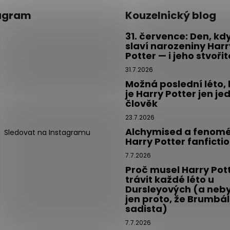
agram
Kouzelnický blog
31. července: Den, kd
slaví narozeniny Harr
Potter — i jeho stvoři
31.7.2026
Možná poslední léto,
je Harry Potter jen je
člověk
23.7.2026
Alchymised a fenom
Sledovat na Instagramu
Harry Potter fanficti
7.7.2026
Proč musel Harry Pot
trávit každé léto u
Dursleyových (a neby
jen proto, že Brumbál
sadista)
7.7.2026