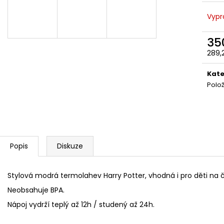
ČOKOLÁDOVÁ ŽABKA 15 G, HARRY
TAJEMNÝ BALÍČEK
POTTER
399 Kč
Vypr
130 Kč
Původně:
499 K
35
289,
Měr
cena
Kate
Polo
Popis
Diskuze
Stylová modrá termolahev Harry Potter, vhodná i pro děti na č
Neobsahuje BPA.
Nápoj vydrží teplý až 12h / studený až 24h.