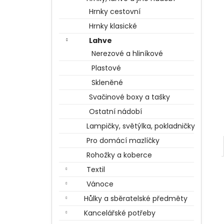
BERTÍKOVY FAZOLKY TISÍCKRÁT JINAK
l
35 G, HARRY POTTER
Hrnky cestovní
85 Kč
Hrnky klasické
Lahve
Nerezové a hliníkové
Plastové
Skleněné
Svačinové boxy a tašky
Ostatní nádobí
Lampičky, světýlka, pokladničky
Pro domácí mazlíčky
Rohožky a koberce
Textil
Vánoce
Hůlky a sběratelské předměty
Kancelářské potřeby