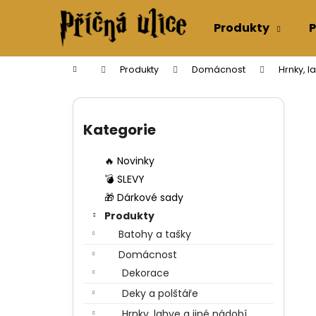
K
Přejít
na
o
Produkty
P
obsah
Zpět
Zpět
š
do
do
í
Domů
Produkty
Domácnost
Hrnky, l
k
obchodu
obchodu
P
o
Přeskočit
s
kategorie
Kategorie
t
r
🔥 Novinky
a
💣 SLEVY
n
🎁 Dárkové sady
n
Produkty
í
Batohy a tašky
p
Domácnost
a
Dekorace
n
Deky a polštáře
e
Hrnky, lahve a jiné nádobí