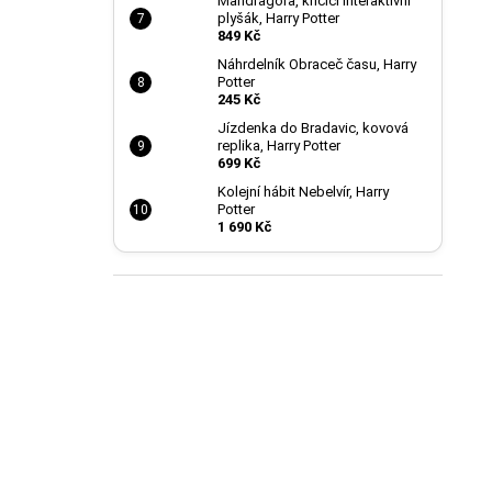
Mandragora, křičící interaktivní
plyšák, Harry Potter
849 Kč
Náhrdelník Obraceč času, Harry
Potter
245 Kč
Jízdenka do Bradavic, kovová
replika, Harry Potter
699 Kč
Kolejní hábit Nebelvír, Harry
Potter
1 690 Kč