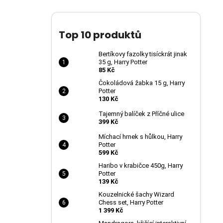
Top 10 produktů
Bertíkovy fazolky tisíckrát jinak
35 g, Harry Potter
85 Kč
Čokoládová žabka 15 g, Harry
Potter
130 Kč
Tajemný balíček z Příčné ulice
399 Kč
Míchací hrnek s hůlkou, Harry
Potter
599 Kč
Haribo v krabičce 450g, Harry
Potter
139 Kč
Kouzelnické šachy Wizard
Chess set, Harry Potter
1 399 Kč