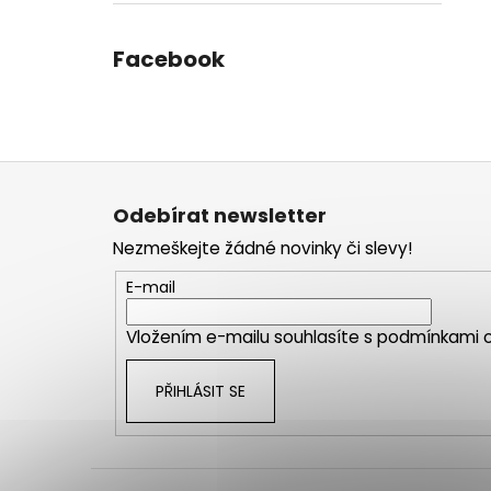
Facebook
Z
á
Odebírat newsletter
p
Nezmeškejte žádné novinky či slevy!
a
t
E-mail
í
Vložením e-mailu souhlasíte s
podmínkami o
PŘIHLÁSIT SE