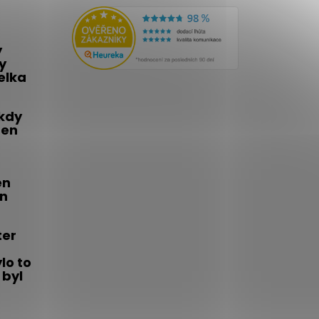
y
y
telka
 kdy
den
én
on
ter
lo to
 byl