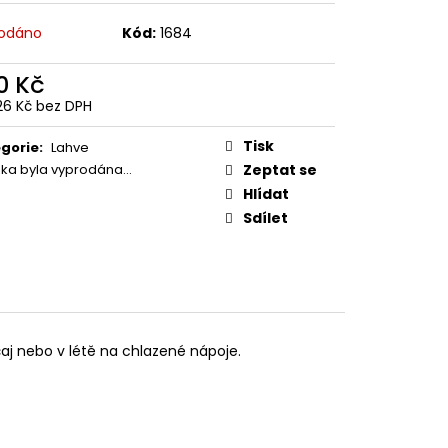
 Z PŘÍČNÉ ULICE
odáno
Kód:
1684
č
0 Kč
26 Kč bez DPH
ná
:
Tisk
gorie
:
Lahve
žka byla vyprodána…
Zeptat se
Hlídat
Sdílet
aj nebo v létě na chlazené nápoje.