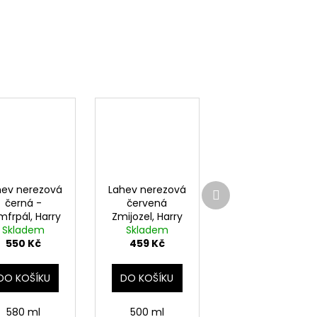
Další
hev nerezová
Lahev nerezová
produkt
černá -
červená
mfrpál, Harry
Zmijozel, Harry
Skladem
Potter
Skladem
Potter
550 Kč
459 Kč
DO KOŠÍKU
DO KOŠÍKU
580 ml
500 ml