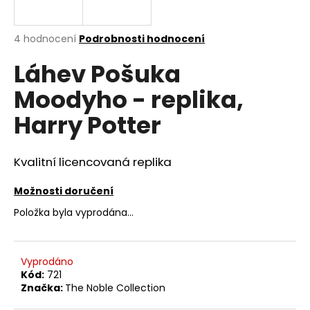
a
j
Průměrné
4 hodnocení
Podrobnosti hodnocení
í
hodnocení
Láhev Pošuka
produktu
t
je
?
Moodyho - replika,
4,0
z
Harry Potter
5
hvězdiček.
Kvalitní licencovaná replika
HLEDAT
Možnosti doručení
Položka byla vyprodána…
D
o
p
Vyprodáno
o
Kód:
721
r
Značka:
The Noble Collection
u