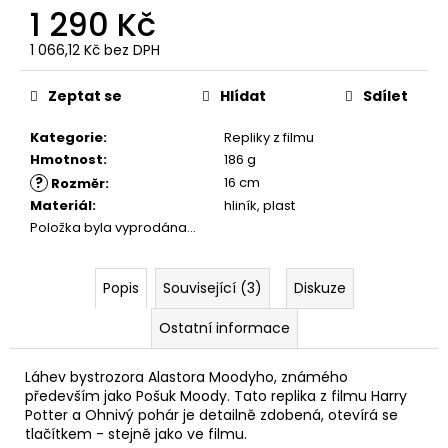
č
1 290 Kč
u
j
1 066,12 Kč bez DPH
e
Měrná
cena:
m
Zeptat se
Hlídat
Sdílet
e
Kategorie
:
Repliky z filmu
Hmotnost
:
186 g
HARIBO
?
16 cm
Rozměr
:
V
KRABIČCE
Materiál
:
hliník, plast
450G,
Položka byla vyprodána…
HARRY
POTTER
139
Popis
Související (3)
Diskuze
Kč
Původně:
Ostatní informace
169
Kč
Láhev bystrozora Alastora Moodyho, známého
především jako Pošuk Moody. Tato replika z filmu Harry
Potter a Ohnivý pohár je detailně zdobená, otevírá se
tlačítkem - stejně jako ve filmu.