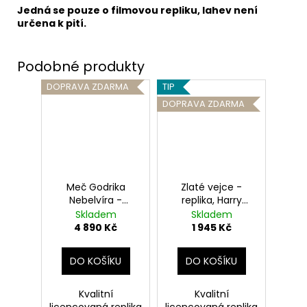
Jedná se pouze o filmovou repliku, lahev není
určena k pití.
DOPRAVA ZDARMA
TIP
DOPRAVA ZDARMA
Meč Godrika
Zlaté vejce -
Nebelvíra -
replika, Harry
replika, Harry
Potter
Skladem
Skladem
Potter
4 890 Kč
1 945 Kč
DO KOŠÍKU
DO KOŠÍKU
Kvalitní
Kvalitní
licencovaná replika
licencovaná replika