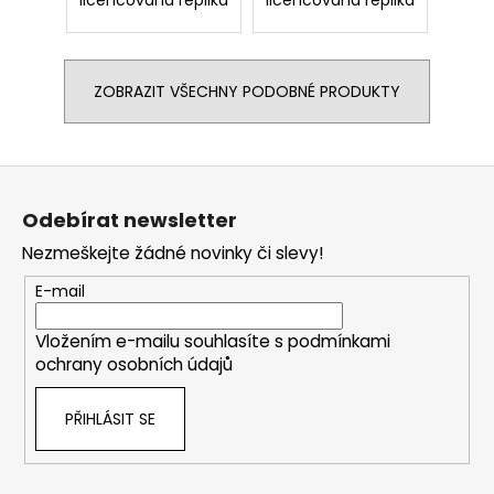
ZOBRAZIT VŠECHNY PODOBNÉ PRODUKTY
Z
á
Odebírat newsletter
p
Nezmeškejte žádné novinky či slevy!
a
t
E-mail
í
Vložením e-mailu souhlasíte s
podmínkami
ochrany osobních údajů
PŘIHLÁSIT SE