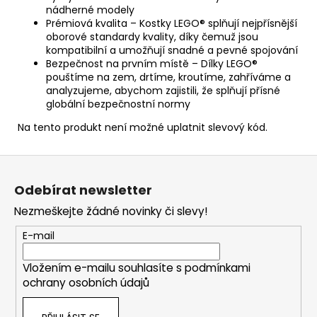
nádherné modely
Prémiová kvalita – Kostky LEGO® splňují nejpřísnější
oborové standardy kvality, díky čemuž jsou
kompatibilní a umožňují snadné a pevné spojování
Bezpečnost na prvním místě – Dílky LEGO®
pouštíme na zem, drtíme, kroutíme, zahříváme a
analyzujeme, abychom zajistili, že splňují přísné
globální bezpečnostní normy
Na tento produkt není možné uplatnit slevový kód.
Z
á
Odebírat newsletter
p
Nezmeškejte žádné novinky či slevy!
a
t
E-mail
í
Vložením e-mailu souhlasíte s
podmínkami
ochrany osobních údajů