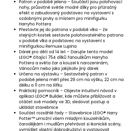
Patron v podobě jelena – Součástí jsou polohovací
nohy, průsvitné světle modré dílky pro přízračný
efekt a zabudovaný podstavec na vystavení s
ozdobnými prvky a místem pro minifigurku
Harryho Pottera
Přestavte jej do patrona v podobě vlka – Ze
stejných kostek sestavte polohovatelného patrona
v podobě vlka a podstavec na vystavení s
minifigurkou Remuse Lupina
Dárek pro děti od 14 let – Darujte tento model
LEGO® čítající 754 dílků fanouškům Harryho
Pottera a světa čar a kouzel k narozeninám,
Vánocům nebo jako jakýkoliv jiný dárek
Určeno na výstavku – Sestavitelný patron v
podobě jelena měří přes 29 cm na výšku, 22 cm na
délku a 11 cm na šířku
Praktický pomocník – Objevte intuitivní návod v
aplikaci LEGO® Builder, kde můžete přibližovat a
otáčet své modely ve 3D, sledovat postup a
ukládat stavebnice
Součást rozsáhlé řady – Stavebnice LEGO® Harry
Potter™ umožní všem mladým kouzelníkům,
čarodějkám i mudlům přehrávat si ikonické scény,
vymýšlet vlastní dobrodružství a vystavovat