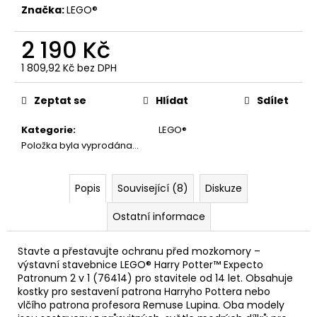
č
Značka:
LEGO®
u
j
2 190 Kč
e
m
1 809,92 Kč bez DPH
e
Měrná
cena:
Zeptat se
Hlídat
Sdílet
MANDRAGORA,
Kategorie
:
LEGO®
KŘIČÍCÍ
INTERAKTIVNÍ
Položka byla vyprodána…
PLYŠÁK,
HARRY
POTTER
Popis
Související (8)
Diskuze
849
Kč
Ostatní informace
Stavte a přestavujte ochranu před mozkomory –
výstavní stavebnice LEGO® Harry Potter™ Expecto
Patronum 2 v 1 (76414) pro stavitele od 14 let. Obsahuje
kostky pro sestavení patrona Harryho Pottera nebo
vlčího patrona profesora Remuse Lupina. Oba modely