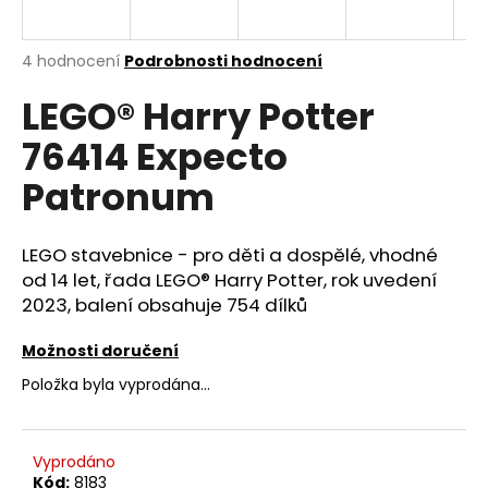
a
j
Průměrné
4 hodnocení
Podrobnosti hodnocení
í
hodnocení
LEGO® Harry Potter
produktu
t
je
?
76414 Expecto
4,5
z
Patronum
5
hvězdiček.
LEGO stavebnice - pro děti a dospělé, vhodné
HLEDAT
od 14 let, řada LEGO® Harry Potter, rok uvedení
2023, balení obsahuje 754 dílků
D
Možnosti doručení
o
Položka byla vyprodána…
p
o
r
Vyprodáno
u
Kód:
8183