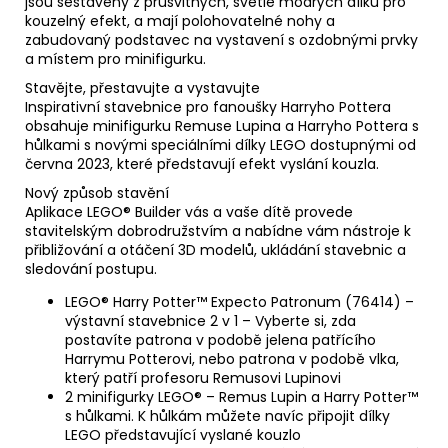
jsou sestaveny z průsvitných, světle modrých dílků pro
kouzelný efekt, a mají polohovatelné nohy a
zabudovaný podstavec na vystavení s ozdobnými prvky
a místem pro minifigurku.
Stavějte, přestavujte a vystavujte
Inspirativní stavebnice pro fanoušky Harryho Pottera
obsahuje minifigurku Remuse Lupina a Harryho Pottera s
hůlkami s novými speciálními dílky LEGO dostupnými od
června 2023, které představují efekt vyslání kouzla.
Nový způsob stavění
Aplikace LEGO® Builder vás a vaše dítě provede
stavitelským dobrodružstvím a nabídne vám nástroje k
přibližování a otáčení 3D modelů, ukládání stavebnic a
sledování postupu.
LEGO® Harry Potter™ Expecto Patronum (76414) –
výstavní stavebnice 2 v 1 – Vyberte si, zda
postavíte patrona v podobě jelena patřícího
Harrymu Potterovi, nebo patrona v podobě vlka,
který patří profesoru Remusovi Lupinovi
2 minifigurky LEGO® – Remus Lupin a Harry Potter™
s hůlkami. K hůlkám můžete navíc připojit dílky
LEGO představující vyslané kouzlo