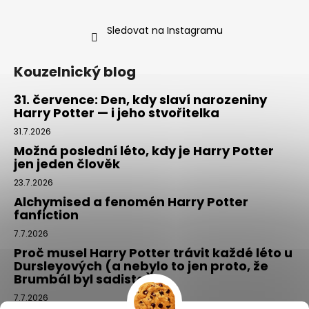
Sledovat na Instagramu
Kouzelnický blog
31. července: Den, kdy slaví narozeniny
Harry Potter — i jeho stvořitelka
31.7.2026
Možná poslední léto, kdy je Harry Potter
jen jeden člověk
23.7.2026
Alchymised a fenomén Harry Potter
fanfiction
7.7.2026
Proč musel Harry Potter trávit každé léto u
Dursleyových (a nebylo to jen proto, že
Brumbál byl sadista)
7.7.2026