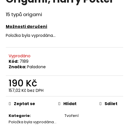
je
a
0,0
z
j
15 typů origami
5
í
hvězdiček.
Možnosti doručení
t
Položka byla vyprodána…
?
Vyprodáno
Kód:
7189
Značka:
Paladone
HLEDAT
190 Kč
157,02 Kč bez DPH
D
Měrná
o
cena:
p
Zeptat se
Hlídat
Sdílet
o
Kategorie
:
Tvoření
r
Položka byla vyprodána…
u