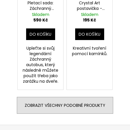
Pletací sada:
Crystal Art
Záchranný
postavička -
autobus, Harry
profesorka
Skladem
Skladem
Potter
McGonagallová,
590 Kč
195 Kč
Harry Potter
DO KOŠÍKU
DO KOŠÍKU
Upleťte si svůj
Kreativní tvoření
legendární
pomocí kamínků.
Záchranný
autobus, který
následně můžete
použít třeba jako
zarážku na dveře.
ZOBRAZIT VŠECHNY PODOBNÉ PRODUKTY
Z