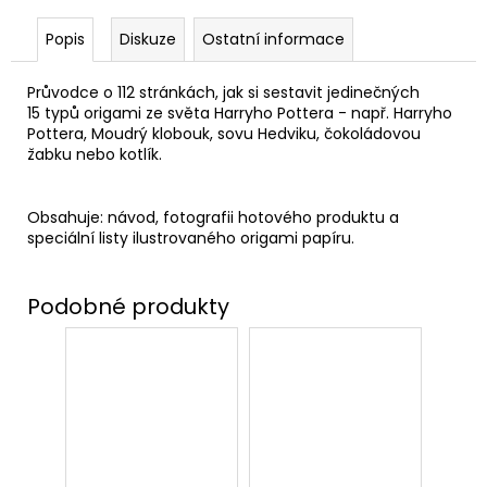
č
u
Popis
Diskuze
Ostatní informace
j
e
Průvodce o 112 stránkách, jak si sestavit jedinečných
m
15 typů origami ze světa Harryho Pottera - např. Harryho
e
Pottera, Moudrý klobouk, sovu Hedviku, čokoládovou
žabku nebo kotlík.
NÁHRDELNÍK
OBRACEČ
Obsahuje: návod, fotografii hotového produktu a
ČASU,
speciální listy ilustrovaného origami papíru.
HARRY
POTTER
245
Kč