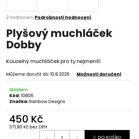
a
j
Průměrné
2 hodnocení
Podrobnosti hodnocení
í
hodnocení
Plyšový muchláček
produktu
t
je
?
Dobby
4,5
z
5
hvězdiček.
Kouzelný muchláček pro ty nejmenší
HLEDAT
Můžeme doručit do:
10.8.2026
Možnosti doručení
Skladem
Kód:
10806
D
Značka:
Rainbow Designs
o
p
450 Kč
o
r
371,90 Kč bez DPH
u
Měrná
DO KOŠÍKU
cena: