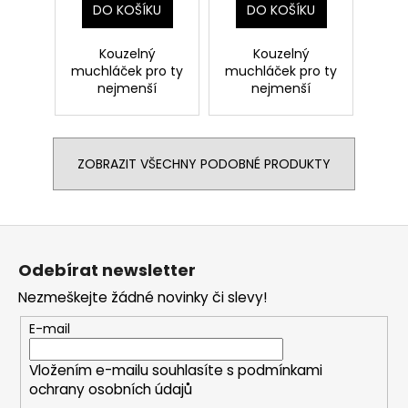
DO KOŠÍKU
DO KOŠÍKU
Kouzelný
Kouzelný
muchláček pro ty
muchláček pro ty
nejmenší
nejmenší
ZOBRAZIT VŠECHNY PODOBNÉ PRODUKTY
Z
á
Odebírat newsletter
p
Nezmeškejte žádné novinky či slevy!
a
t
E-mail
í
Vložením e-mailu souhlasíte s
podmínkami
ochrany osobních údajů