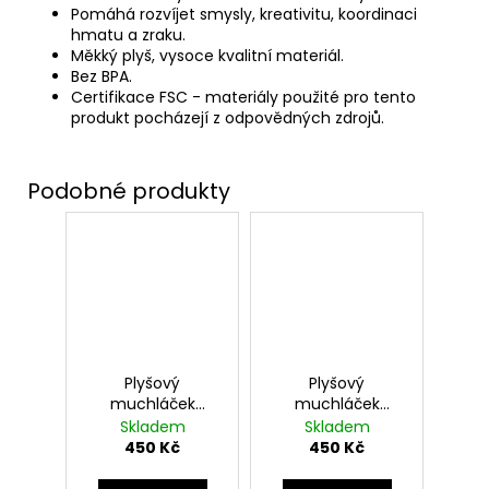
Pomáhá rozvíjet smysly, kreativitu, koordinaci
hmatu a zraku.
Měkký plyš, vysoce kvalitní materiál.
Bez BPA.
Certifikace FSC - materiály použité pro tento
produkt pocházejí z odpovědných zdrojů.
Plyšový
Plyšový
muchláček
muchláček
Nebelvír, Harry
Havraspár, Harry
Skladem
Skladem
Potter
Potter
450 Kč
450 Kč