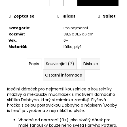
č
u
j
Zeptat se
Hlídat
Sdílet
e
m
Kategorie
:
Pro nejmenší
e
Rozměr
:
38,5 x 31,5 x 6 cm
Věk
:
0+
Materiál
:
látka, plyš
TAJEMNÝ
BALÍČEK
Z
PŘÍČNÉ
Popis
Související (7)
Diskuze
ULICE
Ostatní informace
399
Kč
Původně:
Ideální dáreček pro nejmenší kouzelnice a kouzelníky -
499
mazlivý a měkoučký muchláček s motivem domácího
Kč
skřítka Dobbyho, který si miminka zamilují. Plyšová
hračka s celou postavičkou Dobbyho a nápisem "Dobby
is free" je vyrobena z nejměkčího plyše.
Vhodné od narození (0+) jako skvělý dárek pro
malé fanoušky kouzelného světa Harryho Pottera.