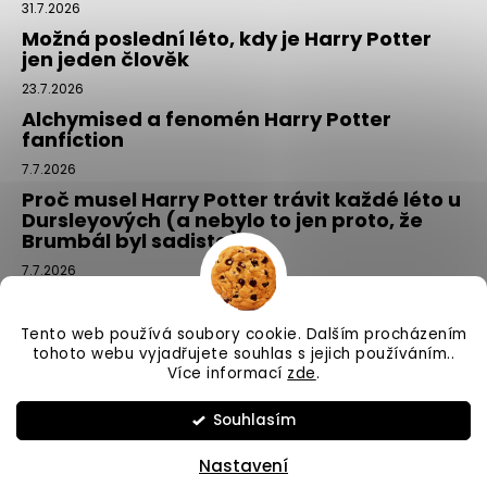
31.7.2026
Možná poslední léto, kdy je Harry Potter
jen jeden člověk
23.7.2026
Alchymised a fenomén Harry Potter
fanfiction
7.7.2026
Proč musel Harry Potter trávit každé léto u
Dursleyových (a nebylo to jen proto, že
Brumbál byl sadista)
7.7.2026
Tajemný balíček z Příčné ulice: kouzlo,
které si vyberete tím, že si ho NEvyberete
Tento web používá soubory cookie. Dalším procházením
1.7.2026
tohoto webu vyjadřujete souhlas s jejich používáním..
Více informací
zde
.
Vytvořil Shoptet
Souhlasím
Copyright 2026
Příčná ulice
. Všechna práva vyhrazena.
Nastavení