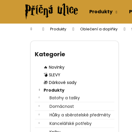
K
Přejít
na
o
Produkty
P
obsah
Zpět
Zpět
š
do
do
í
Domů
Produkty
Oblečení a doplňky
k
obchodu
obchodu
P
o
Přeskočit
s
kategorie
Kategorie
t
r
🔥 Novinky
a
💣 SLEVY
n
🎁 Dárkové sady
n
Produkty
í
Batohy a tašky
p
Domácnost
a
Hůlky a sběratelské předměty
n
Kancelářské potřeby
e