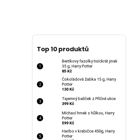
Top 10 produktů
Bertíkovy fazolky tisíckrát jinak
35 g, Harry Potter
85 Kč
Čokoládová žabka 15 g, Harry
Potter
130 Kč
Tajemný balíček z Příčné ulice
399 Kč
Míchací hrnek s hůlkou, Harry
Potter
599 Kč
Haribo v krabičce 450g, Harry
Potter