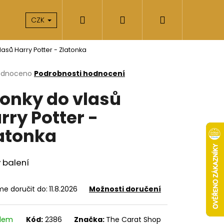
Hledat
Přihlášení
Nákupní
takty
O nás
CZK
asů Harry Potter - Zlatonka
košík
rné
odnoceno
Podrobnosti hodnocení
cení
onky do vlasů
ktu
rry Potter -
atonka
ček.
v balení
e doručit do:
11.8.2026
Možnosti doručení
Následující
adem
Kód:
2386
Značka:
The Carat Shop