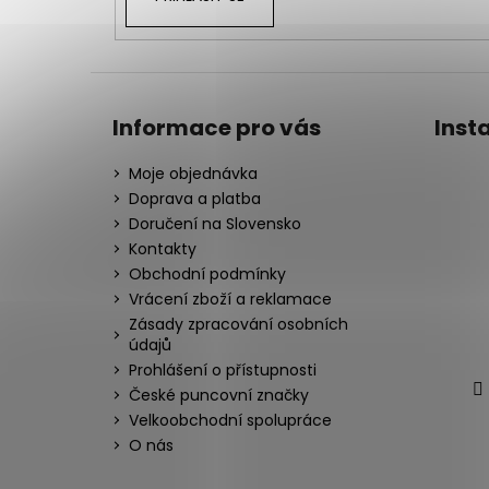
Informace pro vás
Inst
Moje objednávka
Doprava a platba
Doručení na Slovensko
Kontakty
Obchodní podmínky
Vrácení zboží a reklamace
Zásady zpracování osobních
údajů
Prohlášení o přístupnosti
České puncovní značky
Velkoobchodní spolupráce
O nás