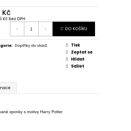
 Z PŘÍČNÉ ULICE
0 Kč
č
55 Kč bez DPH
ná
DO KOŠÍKU
:
Tisk
gorie
:
Doplňky do vlasů
Zeptat se
Hlídat
Sdílet
rmace
ané sponky s motivy Harry Potter. 
