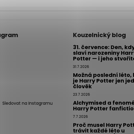
agram
Kouzelnický blog
31. července: Den, kd
slaví narozeniny Harr
Potter — i jeho stvoři
31.7.2026
Možná poslední léto,
je Harry Potter jen je
člověk
23.7.2026
Alchymised a fenom
Sledovat na Instagramu
Harry Potter fanficti
7.7.2026
Proč musel Harry Pot
trávit každé léto u