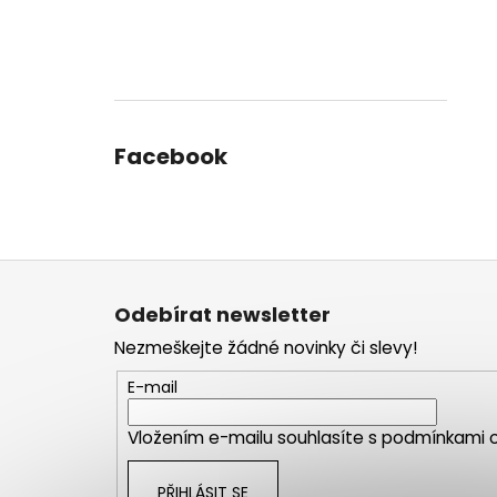
Facebook
Z
á
Odebírat newsletter
p
Nezmeškejte žádné novinky či slevy!
a
t
E-mail
í
Vložením e-mailu souhlasíte s
podmínkami o
PŘIHLÁSIT SE