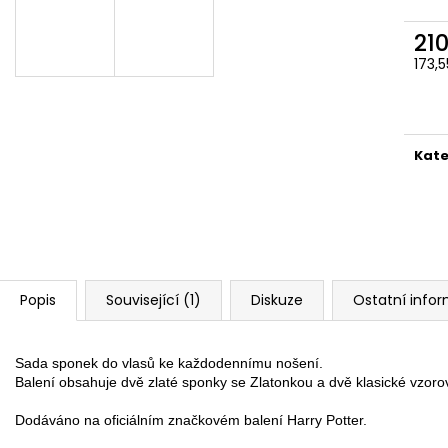
ČOKOLÁDOVÁ ŽABKA 15 G, HARRY
TAJEMNÝ BALÍČEK
POTTER
399 Kč
21
130 Kč
Původně:
499 K
173,
Měr
cena
Kate
Popis
Související (1)
Diskuze
Ostatní info
Sada sponek do vlasů ke každodennímu nošení. 
Balení obsahuje dvě zlaté sponky se Zlatonkou a dvě klasické vzorov
Dodáváno na oficiálním značkovém balení Harry Potter.