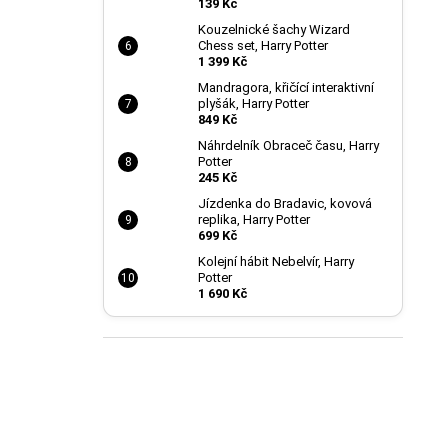
139 Kč
Kouzelnické šachy Wizard
Chess set, Harry Potter
1 399 Kč
Mandragora, křičící interaktivní
plyšák, Harry Potter
849 Kč
Náhrdelník Obraceč času, Harry
Potter
245 Kč
Jízdenka do Bradavic, kovová
replika, Harry Potter
699 Kč
Kolejní hábit Nebelvír, Harry
Potter
1 690 Kč