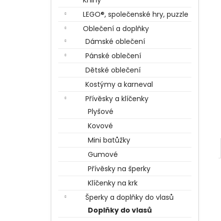
Knihy
BERTÍKOVY FAZOLKY TISÍCKRÁT JINAK
l
35 G, HARRY POTTER
LEGO®, společenské hry, puzzle
85 Kč
Oblečení a doplňky
Dámské oblečení
Pánské oblečení
Dětské oblečení
Kostýmy a karneval
Přívěsky a klíčenky
Plyšové
Kovové
Mini batůžky
Gumové
Přívěsky na šperky
Klíčenky na krk
Šperky a doplňky do vlasů
Doplňky do vlasů