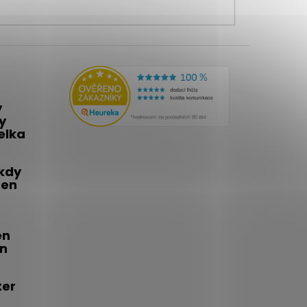
y
y
telka
 kdy
den
én
on
ter