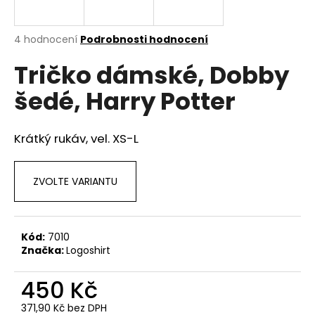
a
j
Průměrné
4 hodnocení
Podrobnosti hodnocení
í
hodnocení
Tričko dámské, Dobby
produktu
t
je
?
šedé, Harry Potter
4,0
z
5
hvězdiček.
Krátký rukáv, vel. XS-L
HLEDAT
ZVOLTE VARIANTU
D
Kód:
7010
o
Značka:
Logoshirt
p
o
450 Kč
r
u
371,90 Kč bez DPH