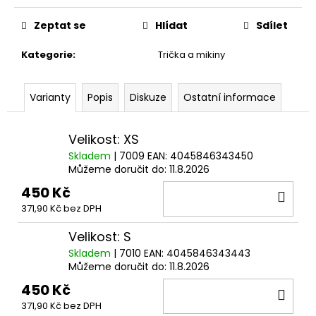
č
Měrná
u
cena:
Zeptat se
Hlídat
Sdílet
j
e
Kategorie
:
Trička a mikiny
m
e
Varianty
Popis
Diskuze
Ostatní informace
KOUZELNICKÉ
ŠACHY
Velikost: XS
WIZARD
Skladem
| 7009
EAN:
4045846343450
CHESS
SET,
Můžeme doručit do:
11.8.2026
HARRY
450 Kč
DO
POTTER
371,90 Kč bez DPH
1
KOŠ
399
Velikost: S
Kč
Původně:
Skladem
| 7010
EAN:
4045846343443
1
Můžeme doručit do:
11.8.2026
599
Kč
450 Kč
DO
371,90 Kč bez DPH
KOŠ