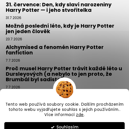
31. července: Den, kdy slaví narozeniny
Harry Potter — i jeho stvořitelka
31.7.2026
Možná poslední léto, kdy je Harry Potter
jen jeden člověk
23.7.2026
Alchymised a fenomén Harry Potter
fanfiction
7.7.2026
Proč musel Harry Potter trávit každé léto u
Dursleyových (a nebylo to jen proto, že
Brumbál byl sadista)
7.7.2026
Tajemný balíček z Příčné ulice: kouzlo,
které si vyberete tím, že si ho NEvyberete
Tento web používá soubory cookie. Dalším procházením
1.7.2026
tohoto webu vyjadřujete souhlas s jejich používáním..
Více informací
zde
.
Vytvořil Shoptet
Souhlasím