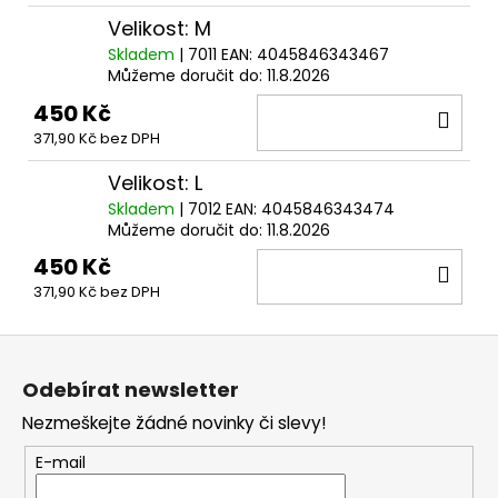
Velikost: M
Skladem
| 7011
EAN:
4045846343467
Můžeme doručit do:
11.8.2026
450 Kč
DO
371,90 Kč bez DPH
KOŠ
Velikost: L
Skladem
| 7012
EAN:
4045846343474
Můžeme doručit do:
11.8.2026
450 Kč
DO
371,90 Kč bez DPH
KOŠ
Z
á
Odebírat newsletter
p
Nezmeškejte žádné novinky či slevy!
a
t
E-mail
í