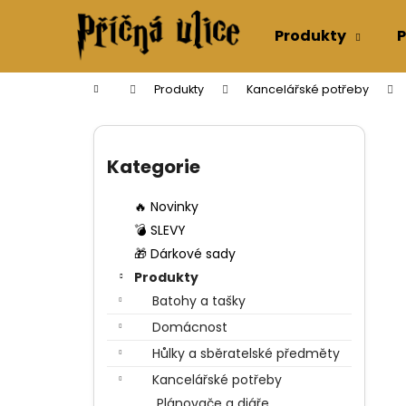
K
Přejít
na
o
Produkty
P
obsah
Zpět
Zpět
š
do
do
í
Domů
Produkty
Kancelářské potřeby
k
obchodu
obchodu
P
o
Přeskočit
s
kategorie
Kategorie
t
r
🔥 Novinky
a
💣 SLEVY
n
🎁 Dárkové sady
n
Produkty
í
Batohy a tašky
p
Domácnost
a
Hůlky a sběratelské předměty
n
Kancelářské potřeby
e
Plánovače a diáře