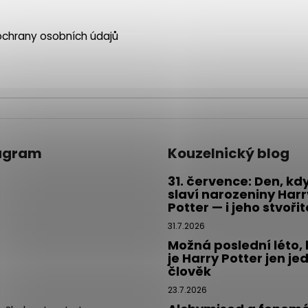
chrany osobních údajů
agram
Kouzelnický blog
31. července: Den, kd
slaví narozeniny Harr
Potter — i jeho stvoři
31.7.2026
Možná poslední léto,
je Harry Potter jen je
člověk
23.7.2026