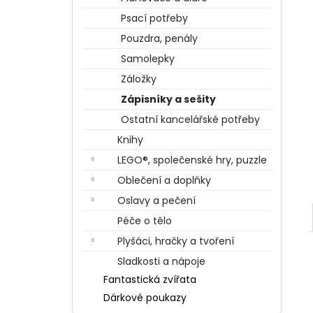
BERTÍKOVY FAZOLKY TISÍCKRÁT JINAK
l
35 G, HARRY POTTER
Psací potřeby
85 Kč
Pouzdra, penály
Samolepky
Záložky
Zápisníky a sešity
Ostatní kancelářské potřeby
Knihy
LEGO®, společenské hry, puzzle
Oblečení a doplňky
Oslavy a pečení
Péče o tělo
Plyšáci, hračky a tvoření
Sladkosti a nápoje
Fantastická zvířata
Dárkové poukazy