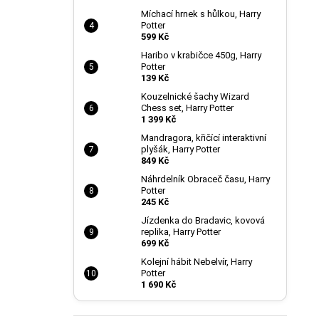
Míchací hrnek s hůlkou, Harry
Potter
599 Kč
Haribo v krabičce 450g, Harry
Potter
139 Kč
Kouzelnické šachy Wizard
Chess set, Harry Potter
1 399 Kč
Mandragora, křičící interaktivní
plyšák, Harry Potter
849 Kč
Náhrdelník Obraceč času, Harry
Potter
245 Kč
Jízdenka do Bradavic, kovová
replika, Harry Potter
699 Kč
Kolejní hábit Nebelvír, Harry
Potter
1 690 Kč