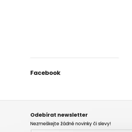
Facebook
Z
á
Odebírat newsletter
p
Nezmeškejte žádné novinky či slevy!
a