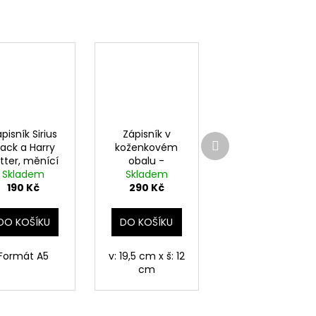
pisník Sirius
Zápisník v
Další
lack a Harry
koženkovém
produkt
tter, měnící
obalu -
Skladem
Pobertův
Skladem
190 Kč
plánek, Harry
290 Kč
Potter
DO KOŠÍKU
DO KOŠÍKU
Formát A5
v: 19,5 cm x š: 12
cm