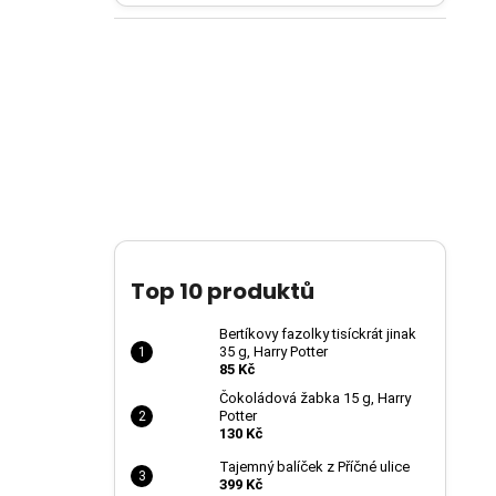
Top 10 produktů
Bertíkovy fazolky tisíckrát jinak
35 g, Harry Potter
85 Kč
Čokoládová žabka 15 g, Harry
Potter
130 Kč
Tajemný balíček z Příčné ulice
399 Kč