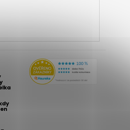
y
y
telka
 kdy
den