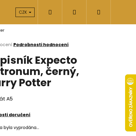
Hledat
Přihlášení
Nákupní
takty
O nás
CZK
ter
košík
rné
nocení
Podrobnosti hodnocení
cení
pisník Expecto
ktu
tronum, černý,
rry Potter
ček.
át A5
sti doručení
Následující
ka byla vyprodána…