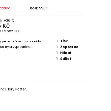
 Z PŘÍČNÉ ULICE
odáno
Kód:
5904
č
Kč
–26 %
5 Kč
10 Kč bez DPH
ná
:
Tisk
gorie
:
Zápisníky a sešity
žka byla vyprodána…
Zeptat se
Hlídat
Sdílet
nci Hary Potter.