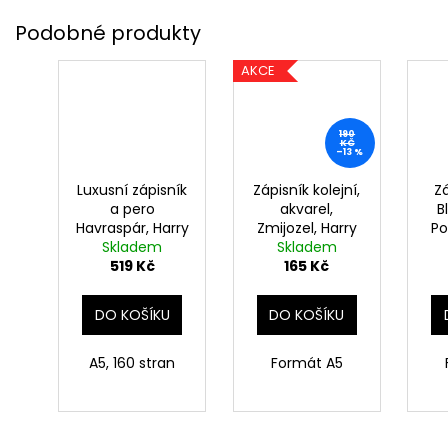
AKCE
190
KČ
–13 %
Luxusní zápisník
Zápisník kolejní,
Zá
a pero
akvarel,
B
Havraspár, Harry
Zmijozel, Harry
Po
Skladem
Potter
Skladem
Potter
519 Kč
165 Kč
DO KOŠÍKU
DO KOŠÍKU
A5, 160 stran
Formát A5