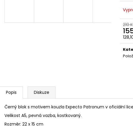
ČOKOLÁDOVÁ ŽABKA 15 G, HARRY
TAJEMNÝ BALÍČEK
POTTER
399 Kč
Vypr
130 Kč
Původně:
499 K
210 
15
128,
Měr
cena
Kate
Polo
Popis
Diskuze
Černý blok s motivem kouzla Expecto Patronum v oficiální lice
Velikost A5, pevná vazba, kostkovaný.
Rozměr: 22 x 15 cm