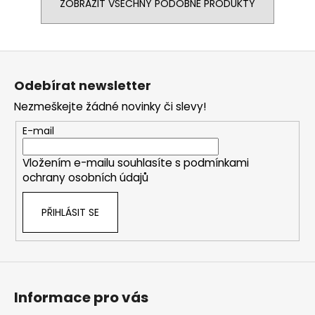
ZOBRAZIT VŠECHNY PODOBNÉ PRODUKTY
Z
á
Odebírat newsletter
p
Nezmeškejte žádné novinky či slevy!
a
t
E-mail
í
Vložením e-mailu souhlasíte s
podmínkami
ochrany osobních údajů
PŘIHLÁSIT SE
Informace pro vás