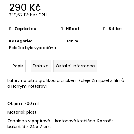
č
290 Kč
u
j
239,67 Kč bez DPH
e
Měrná
cena:
m
Zeptat se
Hlídat
Sdílet
e
Kategorie
:
Lahve
Položka byla vyprodána…
KOUZELNICKÉ
ŠACHY
WIZARD
Popis
Diskuze
Ostatní informace
CHESS
SET,
HARRY
Láhev na pití s grafikou a znakem koleje Zmijozel z filmů
POTTER
o Harrym Potterovi.
1
399
Kč
Objem: 700 ml
Původně:
1
Materiál: plast
599
Kč
Zabaleno v papírové - kartonové krabičce. Rozměr
balení: 9 x 24 x 7 cm