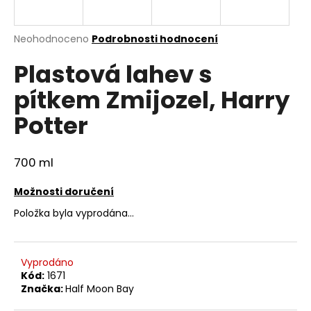
a
j
Průměrné
Neohodnoceno
Podrobnosti hodnocení
í
hodnocení
Plastová lahev s
produktu
t
je
?
pítkem Zmijozel, Harry
0,0
z
Potter
5
hvězdiček.
700 ml
HLEDAT
Možnosti doručení
Položka byla vyprodána…
D
o
p
Vyprodáno
o
Kód:
1671
r
Značka:
Half Moon Bay
u