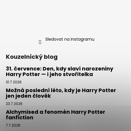
Sledovat na Instagramu
Kouzelnický blog
31. července: Den, kdy slaví narozeniny
Harry Potter — i jeho stvořitelka
31.7.2026
Možná poslední léto, kdy je Harry Potter
jen jeden člověk
23.7.2026
Alchymised a fenomén Harry Potter
fanfiction
7.7.2026