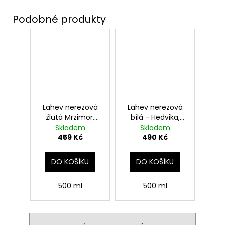
Lahev nerezová
Lahev nerezová
žlutá Mrzimor,
bílá - Hedvika,
Harry Potter
Harry Potter
Skladem
Skladem
459 Kč
490 Kč
DO KOŠÍKU
DO KOŠÍKU
500 ml
500 ml